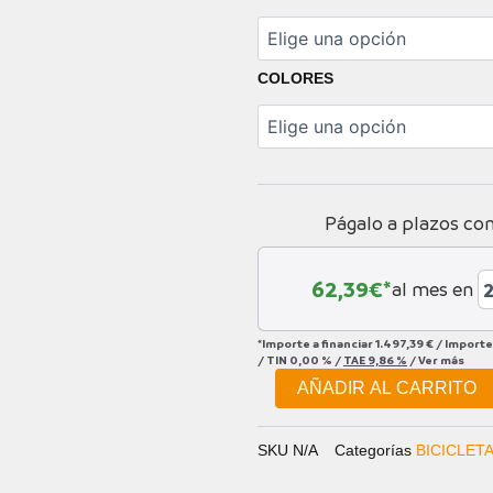
x21.02
carbon
cantidad
COLORES
Págalo a plazos co
62,39
€*
al mes en
*Importe a financiar
1.497,39 €
/
Importe
/
TIN
0,00 %
/
TAE
9,86 %
/
Ver más
AÑADIR AL CARRITO
SKU
N/A
Categorías
BICICLET