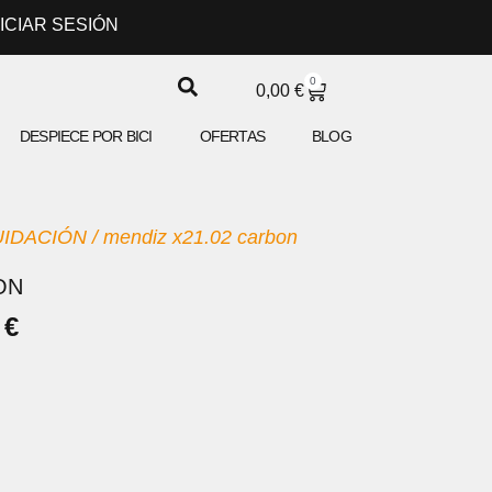
NICIAR SESIÓN
0
CARRITO
0,00
€
DESPIECE POR BICI
OFERTAS
BLOG
UIDACIÓN
/ mendiz x21.02 carbon
ON
EL
0
€
PRECIO
AL
ACTUAL
ES:
 €.
1.349,00 €.