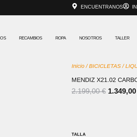
ENCUENTRANOS
I
IOS
RECAMBIOS
ROPA
NOSOTROS
TALLER
Inicio
/
BICICLETAS
/
LIQ
MENDIZ X21.02 CARB
EL
2.199,00
€
1.349,0
PRECIO
ORIGIN
ERA:
2.199,00
mendiz
TALLA