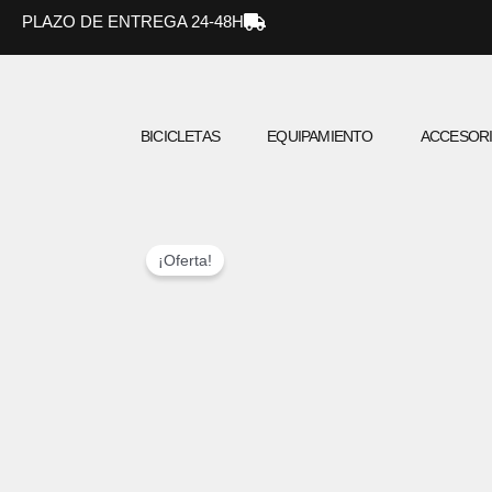
Ir
PLAZO DE ENTREGA 24-48H
al
contenido
BICICLETAS
EQUIPAMIENTO
ACCESOR
¡Oferta!