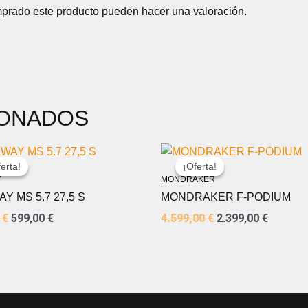
mprado este producto pueden hacer una valoración.
IONADOS
EL
EL
EL
EL
PRECIO
PRECIO
PRECIO
PRECIO
erta!
erta!
¡Oferta!
¡Oferta!
ORIGINAL
ACTUAL
ORIGINAL
ACTUA
Y
MONDRAKER
ERA:
ES:
ERA:
ES:
Y MS 5.7 27,5 S
MONDRAKER F-PODIUM
799,00 €.
599,00 €.
4.599,00 €.
2.399,0
0
€
599,00
€
4.599,00
€
2.399,00
€