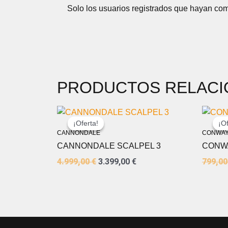
Solo los usuarios registrados que hayan co
PRODUCTOS RELAC
EL
EL
PRECIO
PRECIO
¡Oferta!
¡Oferta!
¡Of
¡Of
ORIGINAL
ACTUAL
CANNONDALE
CONWA
ERA:
ES:
CANNONDALE SCALPEL 3
CONWA
4.999,00 €.
3.399,00 €.
4.999,00
€
3.399,00
€
799,0