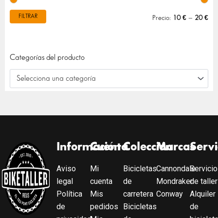
FILTRAR
Precio:
10 €
—
20 €
Categorías del producto
Selecciona una categoría
Información
Cuenta
Colección
Marcas
Servi
Aviso
Mi
Bicicletas
Cannondale
Servicio
legal
cuenta
de
Mondraker
de taller
Política
Mis
carretera
Conway
Alquiler
de
pedidos
Bicicletas
de