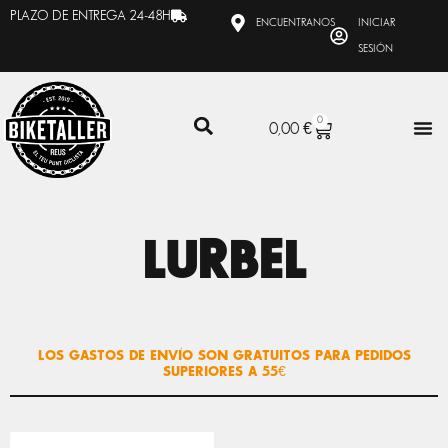
Ir
PLAZO DE ENTREGA 24-48H
ENCUENTRANOS
INICIAR
al
SESIÓN
contenido
0
CARRITO
0,00
€
LURBEL
LOS GASTOS DE ENVÍO SON GRATUITOS PARA PEDIDOS
SUPERIORES A 55€
EL
EL