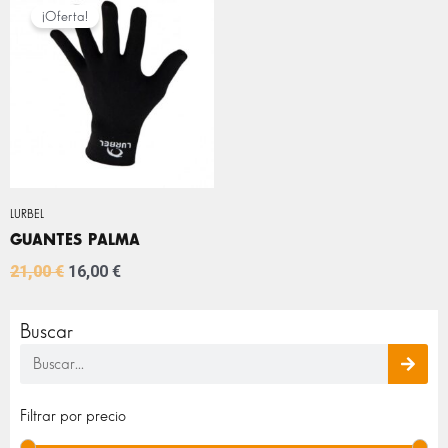
PRECIO
PRECIO
¡Oferta!
ORIGINAL
ACTUAL
ERA:
ES:
21,00 €.
16,00 €.
LURBEL
GUANTES PALMA
21,00
€
16,00
€
Buscar
Buscar
Pre
Pre
Filtrar por precio
mín
máx