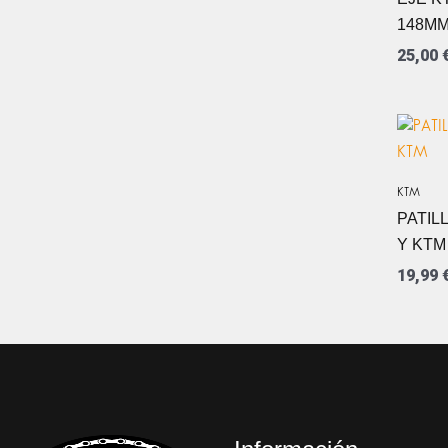
148M
25,00
KTM
PATIL
Y KTM
19,99