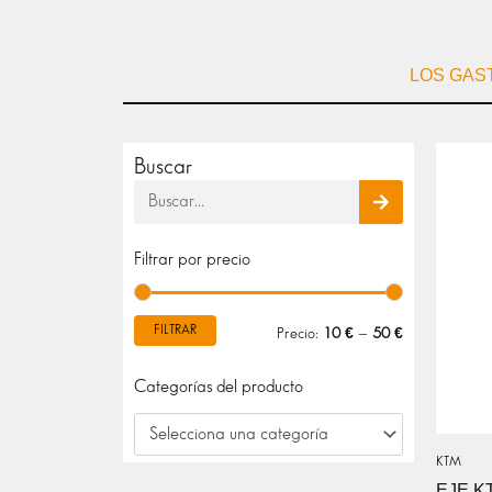
LOS GAS
Buscar
Buscar
Precio
Precio
Filtrar por precio
mínimo
máximo
FILTRAR
Precio:
10 €
—
50 €
Categorías del producto
Selecciona una categoría
KTM
EJE K