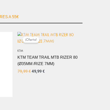
ES A 55€
EL
EL
PRECIO
PRECIO
¡Oferta!
ORIGINAL
ACTUAL
ERA:
ES:
KTM
79,99 €.
49,99 €.
KTM TEAM TRAIL MTB RIZER 80
(Ø35MM /RIZE 7MM)
79,99
€
49,99
€