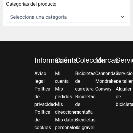
Categorías del producto
Información
Cuenta
Colección
Marcas
Servi
Aviso
Mi
Bicicletas
Cannondale
Servicio
legal
cuenta
de
Mondraker
de taller
Política
Mis
carretera
Conway
Alquiler
de
pedidos
Bicicletas
de
privacidad
Mis
de
biciclet
Política
direcciones
montaña
de
Mis datos
Bicicletas
cookies
personales
de gravel