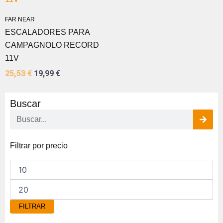
ERA:
ES:
25,53 €.
19,99 €.
FAR NEAR
ESCALADORES PARA
CAMPAGNOLO RECORD
11V
25,53
€
19,99
€
Buscar
Buscar
Precio
Precio
Filtrar por precio
mínimo
máximo
FILTRAR