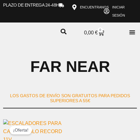
Ir
PLAZO DE ENTREGA 24-48H
ENCUENTRANOS
INICIAR
al
SESIÓN
contenido
0
CARRITO
0,00
€
FAR NEAR
LOS GASTOS DE ENVÍO SON GRATUITOS PARA PEDIDOS
SUPERIORES A 55€
EL
EL
PRECIO
PRECIO
¡Oferta!
ORIGINAL
ACTUAL