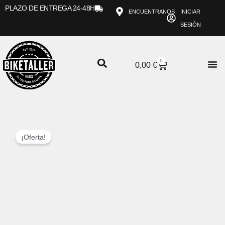
Ir
PLAZO DE ENTREGA 24-48H
ENCUENTRANOS
INICIAR
al
SESIÓN
contenido
0
CARRITO
0,00
€
¡Oferta!