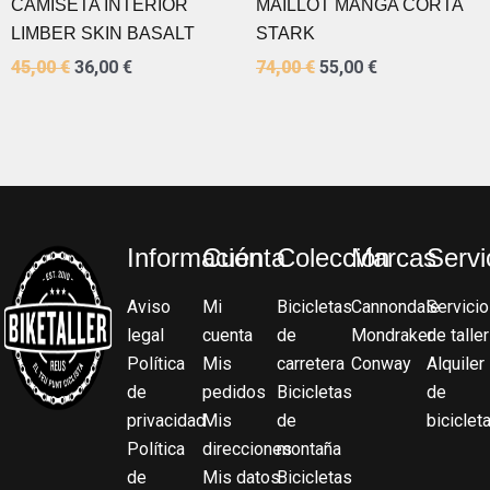
CAMISETA INTERIOR
MAILLOT MANGA CORTA
LIMBER SKIN BASALT
STARK
45,00
€
36,00
€
74,00
€
55,00
€
Información
Cuenta
Colección
Marcas
Servi
Aviso
Mi
Bicicletas
Cannondale
Servicio
legal
cuenta
de
Mondraker
de taller
Política
Mis
carretera
Conway
Alquiler
de
pedidos
Bicicletas
de
privacidad
Mis
de
biciclet
Política
direcciones
montaña
de
Mis datos
Bicicletas