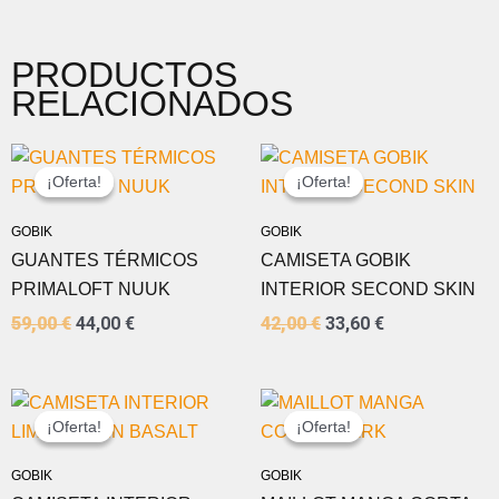
PRODUCTOS
RELACIONADOS
EL
EL
EL
EL
PRECIO
PRECIO
PRECIO
PRECIO
¡Oferta!
¡Oferta!
¡Oferta!
¡Oferta!
ORIGINAL
ACTUAL
ORIGINAL
ACTUAL
ERA:
ES:
ERA:
ES:
GOBIK
GOBIK
59,00 €.
44,00 €.
42,00 €.
33,60 €.
GUANTES TÉRMICOS
CAMISETA GOBIK
PRIMALOFT NUUK
INTERIOR SECOND SKIN
59,00
€
44,00
€
42,00
€
33,60
€
EL
EL
EL
EL
PRECIO
PRECIO
PRECIO
PRECIO
¡Oferta!
¡Oferta!
¡Oferta!
¡Oferta!
ORIGINAL
ACTUAL
ORIGINAL
ACTUAL
ERA:
ES:
ERA:
ES:
GOBIK
GOBIK
45,00 €.
36,00 €.
74,00 €.
55,00 €.