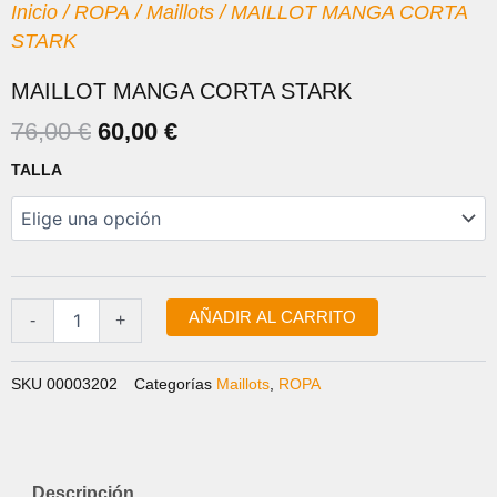
Inicio
/
ROPA
/
Maillots
/ MAILLOT MANGA CORTA
STARK
MAILLOT MANGA CORTA STARK
EL
EL
76,00
€
60,00
€
PRECIO
PRECIO
MAILLOT
TALLA
ORIGINAL
ACTUAL
MANGA
CORTA
ERA:
ES:
STARK
76,00 €.
60,00 €.
cantidad
AÑADIR AL CARRITO
-
+
SKU
00003202
Categorías
Maillots
,
ROPA
Descripción