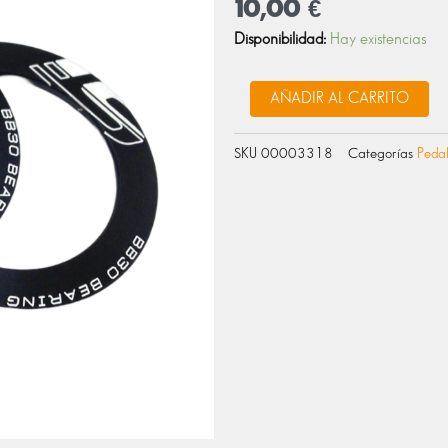
10,00
€
KP249
Disponibilidad:
Hay existencias
TAPAS
DE
RODAMIENTOS
AÑADIR AL CARRITO
BB30
cantidad
SKU
00003318
Categorías
Pedal