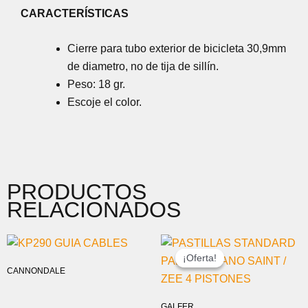
CARACTERÍSTICAS
Cierre para tubo exterior de bicicleta 30,9mm
de diametro, no de tija de sillín.
Peso: 18 gr.
Escoje el color.
PRODUCTOS
RELACIONADOS
EL
EL
PRECIO
PRECIO
¡Oferta!
¡Oferta!
ORIGINAL
ACTUAL
CANNONDALE
ERA:
ES:
18,00 €.
14,99 €.
GALFER