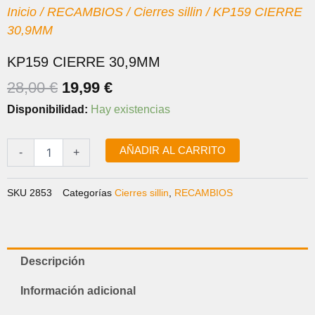
Inicio
/
RECAMBIOS
/
Cierres sillin
/ KP159 CIERRE
30,9MM
KP159 CIERRE 30,9MM
EL
EL
28,00
€
19,99
€
PRECIO
PRECIO
KP159
Disponibilidad:
Hay existencias
ORIGINAL
ACTUAL
CIERRE
30,9MM
ERA:
ES:
cantidad
AÑADIR AL CARRITO
-
+
28,00 €.
19,99 €.
SKU
2853
Categorías
Cierres sillin
,
RECAMBIOS
Descripción
Información adicional