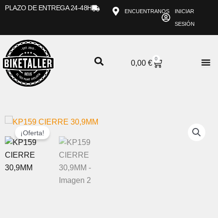
Ir
PLAZO DE ENTREGA 24-48H
ENCUENTRANOS
INICIAR
al
SESIÓN
contenido
0
CARRITO
0,00
€
¡Oferta!