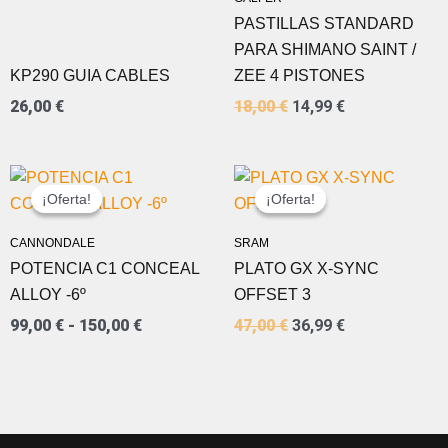
PASTILLAS STANDARD
PARA SHIMANO SAINT /
KP290 GUIA CABLES
ZEE 4 PISTONES
26,00
€
18,00
€
14,99
€
RANGO
EL
EL
DE
PRECIO
PRECIO
¡Oferta!
¡Oferta!
¡Oferta!
¡Oferta!
PRECIOS:
ORIGINAL
ACTUAL
DESDE
ERA:
ES:
CANNONDALE
SRAM
99,00 €
47,00 €.
36,99 €.
POTENCIA C1 CONCEAL
PLATO GX X-SYNC
HASTA
150,00 €
ALLOY -6º
OFFSET 3
99,00
€
-
150,00
€
47,00
€
36,99
€