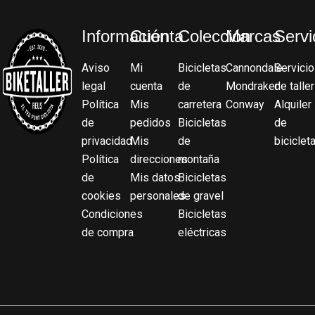
Información
Cuenta
Colección
Marcas
Servi
Aviso
Mi
Bicicletas
Cannondale
Servicio
legal
cuenta
de
Mondraker
de taller
Política
Mis
carretera
Conway
Alquiler
de
pedidos
Bicicletas
de
privacidad
Mis
de
biciclet
Política
direcciones
montaña
de
Mis datos
Bicicletas
cookies
personales
de gravel
Condiciones
Bicicletas
de compra
eléctricas