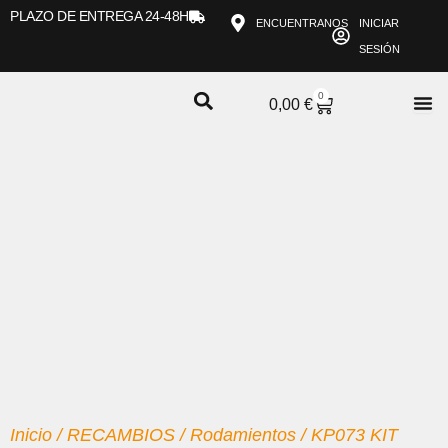
Ir
PLAZO DE ENTREGA 24-48H
ENCUENTRANOS
INICIAR
al
SESIÓN
contenido
0
CARRITO
0,00
€
Inicio
/
RECAMBIOS
/
Rodamientos
/ KP073 KIT