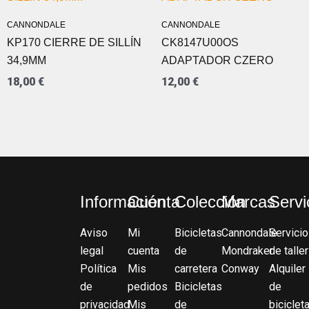
CANNONDALE
CANNONDALE
KP170 CIERRE DE SILLÍN
CK8147U00OS
34,9MM
ADAPTADOR CZERO
18,00
€
12,00
€
Información
Cuenta
Colección
Marcas
Servi
Aviso
Mi
Bicicletas
Cannondale
Servicio
legal
cuenta
de
Mondraker
de taller
Política
Mis
carretera
Conway
Alquiler
de
pedidos
Bicicletas
de
privacidad
Mis
de
biciclet