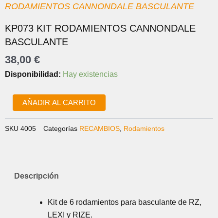
RODAMIENTOS CANNONDALE BASCULANTE
KP073 KIT RODAMIENTOS CANNONDALE
BASCULANTE
38,00
€
KP073
Disponibilidad:
Hay existencias
KIT
RODAMIENTOS
CANNONDALE
AÑADIR AL CARRITO
BASCULANTE
cantidad
SKU
4005
Categorías
RECAMBIOS
,
Rodamientos
Descripción
Kit de 6 rodamientos para basculante de RZ,
LEXI y RIZE.