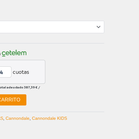
n
cuotas
total adeudado
387,39 €
/
CARRITO
AS
,
Cannondale
,
Cannondale KIDS