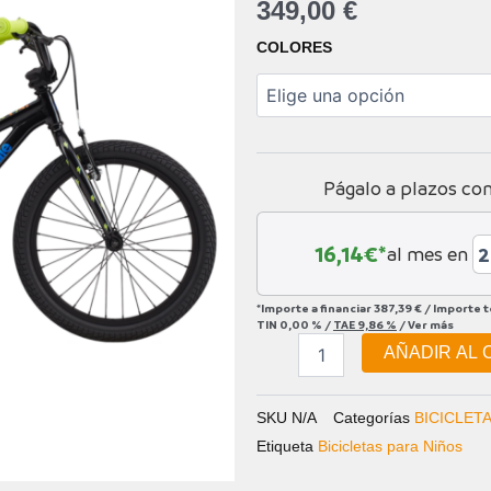
349,00
€
CANNONDALE
COLORES
TRAIL
20
SINGLE-
SPEED
KIDS
cantidad
Págalo a plazos co
16,14
€*
al mes en
*Importe a financiar
387,39 €
/
Importe 
TIN
0,00 %
/
TAE
9,86 %
/
Ver más
AÑADIR AL 
SKU
N/A
Categorías
BICICLET
Etiqueta
Bicicletas para Niños