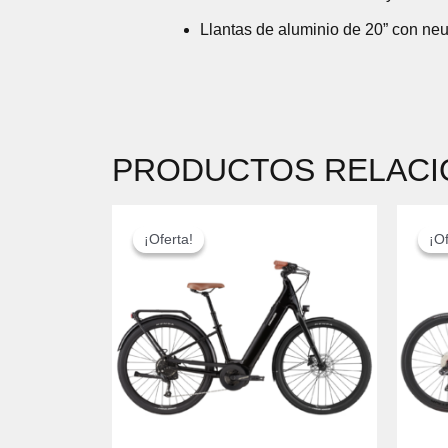
Llantas de aluminio de 20” con neu
PRODUCTOS RELAC
EL
EL
PRECIO
PRECIO
¡Oferta!
¡Oferta!
¡Of
¡Of
ORIGINAL
ACTUAL
ERA:
ES:
2.699,00 €.
2.299,00 €.