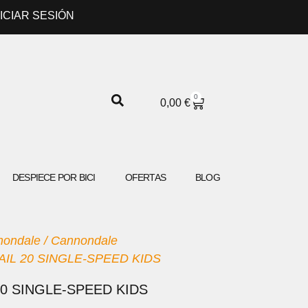
NICIAR SESIÓN
0
CARRITO
0,00
€
DESPIECE POR BICI
OFERTAS
BLOG
nondale
/
Cannondale
IL 20 SINGLE-SPEED KIDS
0 SINGLE-SPEED KIDS