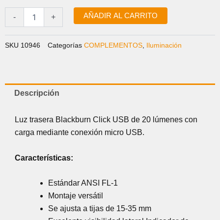
CLICK
USB
AÑADIR AL CARRITO
-
+
cantidad
SKU
10946
Categorías
COMPLEMENTOS
,
Iluminación
Descripción
Luz trasera Blackburn Click USB de 20 lúmenes con
carga mediante conexión micro USB.
Características:
Estándar ANSI FL-1
Montaje versátil
Se ajusta a tijas de 15-35 mm