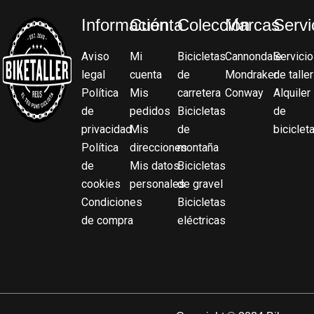
Información
Cuenta
Colección
Marcas
Servi
Aviso
Mi
Bicicletas
Cannondale
Servicio
legal
cuenta
de
Mondraker
de taller
Política
Mis
carretera
Conway
Alquiler
de
pedidos
Bicicletas
de
privacidad
Mis
de
biciclet
Política
direcciones
montaña
de
Mis datos
Bicicletas
cookies
personales
de gravel
Condiciones
Bicicletas
de compra
eléctricas
F
T
I
Y