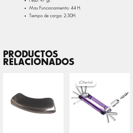
Peso: 97 gr.
Max Funcionamiento: 44 H.
Tiempo de carga: 2:30H.
PRODUCTOS
RELACIONADOS
EL
EL
PRECIO
PRECIO
¡Oferta!
¡Oferta!
ORIGINAL
ACTUAL
ERA:
ES:
31,95 €.
22,37 €.