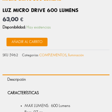
LUZ MICRO DRIVE 600 LUMENS
63,00
€
LUZ
Disponibilidad:
Hay existencias
MICRO
DRIVE
600
AÑADIR AL CARRITO
LUMENS
cantidad
SKU
5962
Categorías
COMPLEMENTOS
,
Iluminación
Descripción
CARACTERÍSTICAS
MAX LUMENS: 600 Lumens