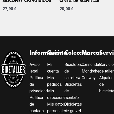
SILICONE+ CP3901U10OS
CINTA DE MANILLAR
27,90
€
20,00
€
Información
Cuenta
Colección
Marcas
Servi
Aviso
Mi
Bicicletas
Cannondale
Servicio
legal
cuenta
de
Mondraker
de taller
Política
Mis
carretera
Conway
Alquiler
de
pedidos
Bicicletas
de
privacidad
Mis
de
biciclet
Política
direcciones
montaña
de
Mis datos
Bicicletas
cookies
personales
de gravel