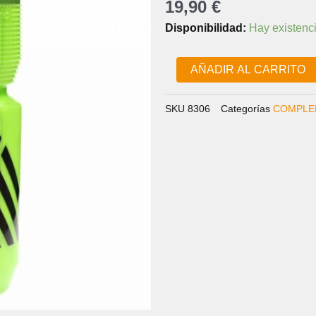
19,90
€
BIDÓN
Disponibilidad:
Hay existenc
THERMO
RETRO
650ML
AÑADIR AL CARRITO
CP5109U3065
cantidad
SKU
8306
Categorías
COMPLE