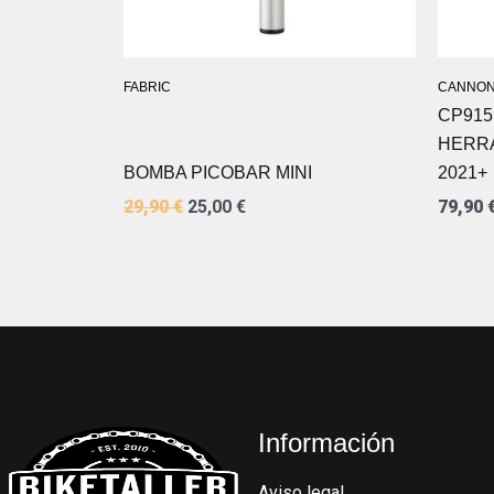
FABRIC
CANNON
CP915
HERRA
BOMBA PICOBAR MINI
2021+
29,90
€
25,00
€
79,90
Información
Aviso legal