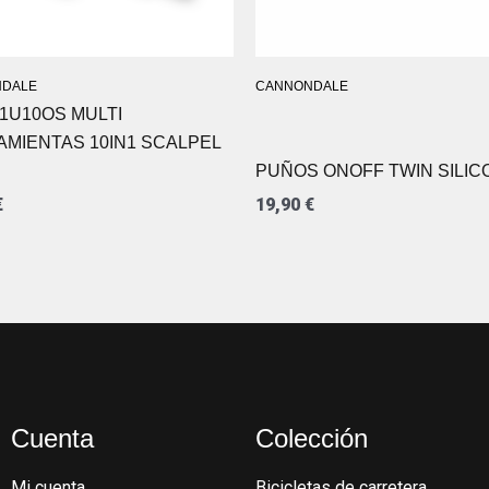
DALE
CANNONDALE
1U10OS MULTI
MIENTAS 10IN1 SCALPEL
PUÑOS ONOFF TWIN SILIC
€
19,90
€
Cuenta
Colección
Mi cuenta
Bicicletas de carretera