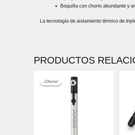
Boquilla con chorro abundante y an
La tecnología de aislamiento térmico de tri
PRODUCTOS RELAC
EL
EL
PRECIO
PRECIO
¡Oferta!
¡Oferta!
ORIGINAL
ACTUAL
ERA:
ES:
29,90 €.
25,00 €.