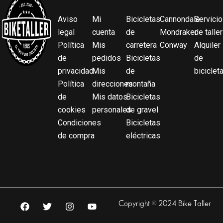
Aviso
Mi
Bicicletas
Cannondale
Servicio
legal
cuenta
de
Mondraker
de taller
Política
Mis
carretera
Conway
Alquiler
de
pedidos
Bicicletas
de
privacidad
Mis
de
biciclet
Política
direcciones
montaña
de
Mis datos
Bicicletas
cookies
personales
de gravel
Condiciones
Bicicletas
de compra
eléctricas
F
T
I
Y
Copyright © 2024 Bike Taller
a
w
n
o
c
i
s
u