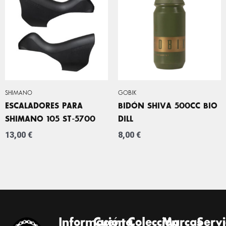
SHIMANO
GOBIK
ESCALADORES PARA
BIDÓN SHIVA 500CC BIO
SHIMANO 105 ST-5700
DILL
13,00
€
8,00
€
Información
Cuenta
Colección
Marcas
Servi