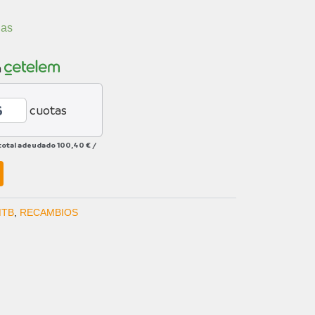
ias
n
cuotas
total adeudado
100,40 €
/
MTB
,
RECAMBIOS