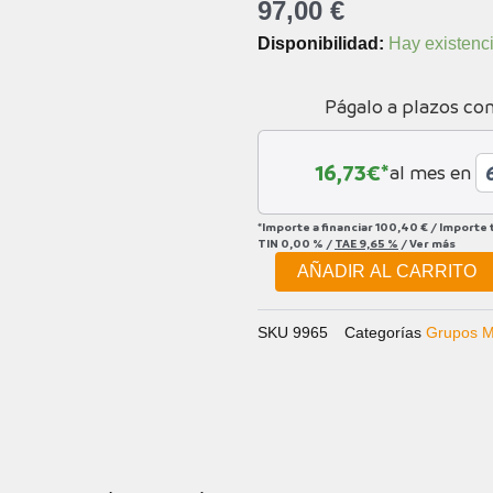
97,00
€
PULSADOR
Disponibilidad:
Hay existenc
X01
EAGLE
Págalo a plazos co
12v
LUNAR
cantidad
16,73
€*
al mes en
*Importe a financiar
100,40 €
/
Importe 
TIN
0,00 %
/
TAE
9,65 %
/
Ver más
AÑADIR AL CARRITO
SKU
9965
Categorías
Grupos 