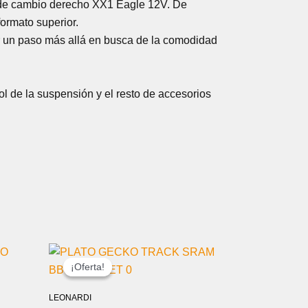
o de cambio derecho XX1 Eagle 12V. De
formato superior.
ir un paso más allá en busca de la comodidad
ol de la suspensión y el resto de accesorios
EL
EL
PRECIO
PRECIO
¡Oferta!
¡Oferta!
ORIGINAL
ACTUAL
ERA:
ES:
LEONARDI
74,00 €.
39,99 €.