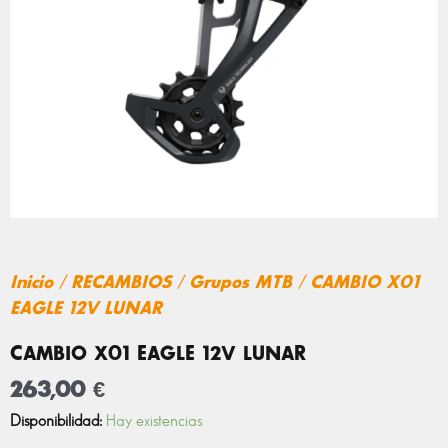
Inicio
/
RECAMBIOS
/
Grupos MTB
/ CAMBIO X01
EAGLE 12V LUNAR
CAMBIO X01 EAGLE 12V LUNAR
263,00
€
CAMBIO
Disponibilidad:
Hay existencias
X01