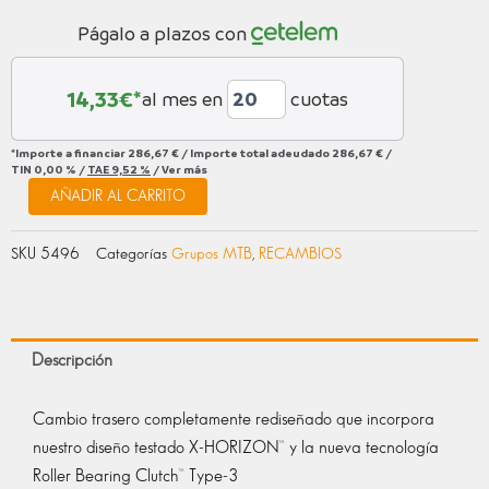
EAGLE
Págalo a plazos con
12V
LUNAR
cantidad
14,33
€*
al mes en
cuotas
*Importe a financiar
286,67 €
/
Importe total adeudado
286,67 €
/
TIN
0,00 %
/
TAE
9,52 %
/
Ver más
AÑADIR AL CARRITO
SKU
5496
Categorías
Grupos MTB
,
RECAMBIOS
Descripción
Cambio trasero completamente rediseñado que incorpora
nuestro diseño testado X-HORIZON™ y la nueva tecnología
Roller Bearing Clutch™ Type-3