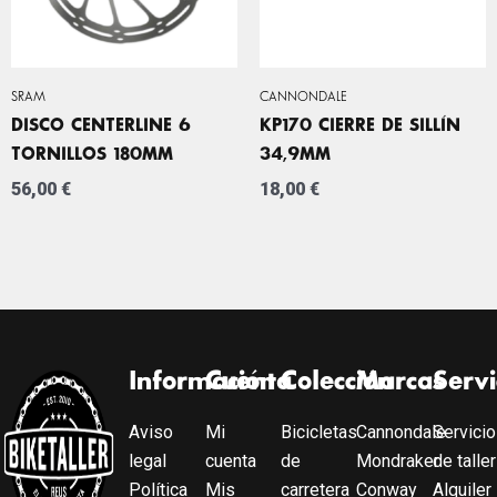
SRAM
CANNONDALE
DISCO CENTERLINE 6
KP170 CIERRE DE SILLÍN
TORNILLOS 180MM
34,9MM
56,00
€
18,00
€
Información
Cuenta
Colección
Marcas
Servi
Aviso
Mi
Bicicletas
Cannondale
Servicio
legal
cuenta
de
Mondraker
de taller
Política
Mis
carretera
Conway
Alquiler