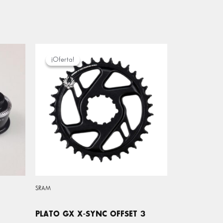
EL
EL
PRECIO
PRECIO
¡Oferta!
¡Oferta!
ORIGINAL
ACTUAL
ERA:
ES:
47,00 €.
36,99 €.
SRAM
PLATO GX X-SYNC OFFSET 3