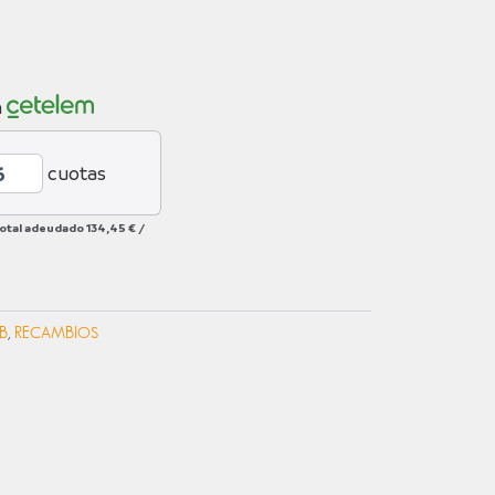
n
cuotas
total adeudado
134,45 €
/
B
,
RECAMBIOS