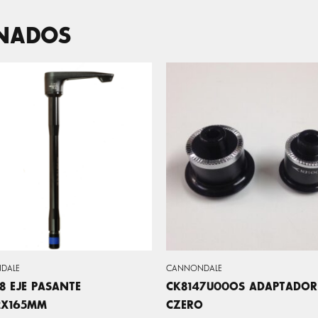
ONADOS
DALE
CANNONDALE
8 EJE PASANTE
CK8147U00OS ADAPTADOR
2X165MM
CZERO