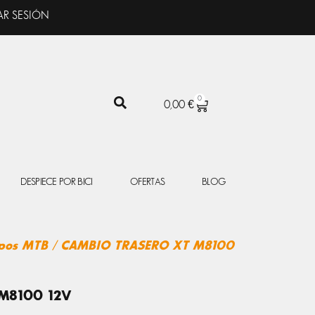
AR SESIÓN
0
CARRITO
0,00
€
DESPIECE POR BICI
OFERTAS
BLOG
pos MTB
/ CAMBIO TRASERO XT M8100
M8100 12V