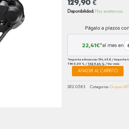
129,90
€
CAMBIO
Disponibilidad:
Hay existencias
TRASERO
XT
Págalo a plazos co
M8100
12V
cantidad
22,41
€*
al mes en
*Importe a financiar
134,45 €
/
Importe 
TIN
0,00 %
/
TAE
9,64 %
/
Ver más
AÑADIR AL CARRITO
SKU
0583
Categorías
Grupos MT