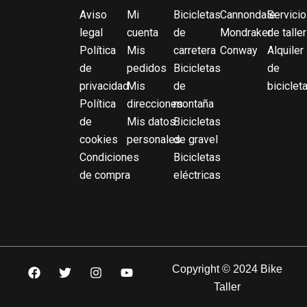
Aviso
Mi
Bicicletas
Cannondale
Servicio
legal
cuenta
de
Mondraker
de taller
Política
Mis
carretera
Conway
Alquiler
de
pedidos
Bicicletas
de
privacidad
Mis
de
biciclet
Política
direcciones
montaña
de
Mis datos
Bicicletas
cookies
personales
de gravel
Condiciones
Bicicletas
de compra
eléctricas
F
T
I
Y
Copyright © 2024 Bike
a
w
n
o
Taller
c
i
s
u
e
t
t
t