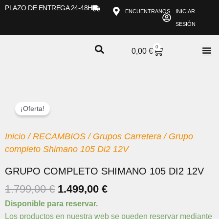
Ir
PLAZO DE ENTREGA 24-48H
ENCUENTRANOS
INICIAR
al
SESIÓN
contenido
0
CARRITO
0,00
€
¡Oferta!
Inicio
/
RECAMBIOS
/
Grupos Carretera
/ Grupo
completo Shimano 105 Di2 12V
GRUPO COMPLETO SHIMANO 105 DI2 12V
EL
EL
1.799,00
€
1.499,00
€
PRECIO
PRECIO
Grupo
Disponible para reservar.
ORIGINAL
ACTUAL
completo
Los productos en nuestra web se pueden reservar mediante