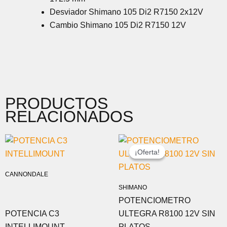
Desviador Shimano 105 Di2 R7150 2x12V
Cambio Shimano 105 Di2 R7150 12V
PRODUCTOS
RELACIONADOS
EL
EL
PRECIO
PRECIO
¡Oferta!
¡Oferta!
ORIGINAL
ACTUAL
ERA:
ES:
CANNONDALE
1.199,00 €.
699,00 €.
SHIMANO
POTENCIOMETRO
POTENCIA C3
ULTEGRA R8100 12V SIN
INTELLIMOUNT
PLATOS