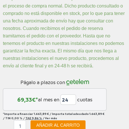
Shimano
ERA:
ES:
el proceso de compra normal. Dicho producto consultado o
105
1.799,00 €.
1.499,00 €.
Di2
comprado no está disponible en stock, por lo que para tener
12V
una fecha aproximada de envío hay que consultar con
cantidad
nosotros. Cuando recibimos el pedido de reserva
tramitamos el pedido con el proveedor. Hasta que no
tenemos el producto en nuestras instalaciones no podemos
garantizar la fecha exacta. El mismo día que nos llega a
nuestras instalaciones el nuevo producto, procedemos al
envío al cliente final y en 24-48 h se recibirá.
Págalo a plazos con
69,33
€*
al mes en
cuotas
*Importe a financiar
1.663,89 €
/
Importe total adeudado
1.663,89 €
/
TIN
0,00 %
/
TAE
9,86 %
/
Ver más
AÑADIR AL CARRITO