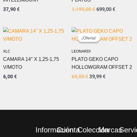
37,90
€
1.199,00
€
699,00
€
EL
EL
PRECIO
PRECIO
¡Oferta!
¡Oferta!
ORIGINAL
ACTUAL
ERA:
ES:
XLC
LEONARDI
69,00 €.
39,99 €.
CAMARA 14″ X 1,25-1,75
PLATO GEKO CAPO
V/MOTO
HOLLOWGRAM OFFSET 2
6,00
€
69,00
€
39,99
€
Información
Cuenta
Colección
Marcas
Servi