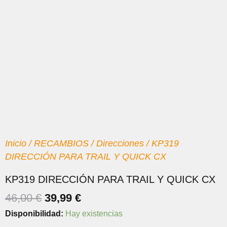
Inicio
/
RECAMBIOS
/
Direcciones
/ KP319
DIRECCIÓN PARA TRAIL Y QUICK CX
KP319 DIRECCIÓN PARA TRAIL Y QUICK CX
EL
EL
46,00
€
39,99
€
PRECIO
PRECIO
KP319
Disponibilidad:
Hay existencias
ORIGINAL
ACTUAL
DIRECCIÓN