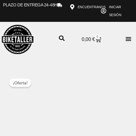
Ir
PLAZO DE ENTREGA 24-48H
ENCUENTRANOS
INICIAR
al
SESIÓN
contenido
0
CARRITO
0,00
€
¡Oferta!