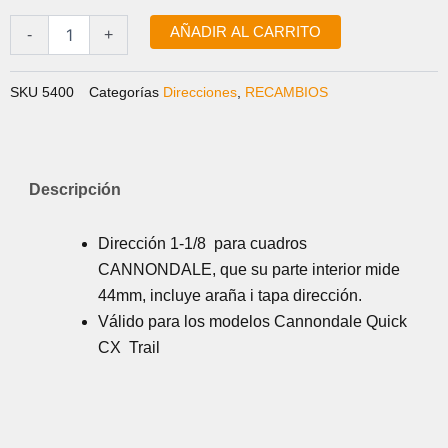
PARA
ERA:
ES:
TRAIL
AÑADIR AL CARRITO
-
+
46,00 €.
39,99 €.
Y
QUICK
CX
SKU
5400
Categorías
Direcciones
,
RECAMBIOS
cantidad
Descripción
Dirección 1-1/8 para cuadros
CANNONDALE, que su parte interior mide
44mm, incluye araña i tapa dirección.
Válido para los modelos Cannondale Quick
CX Trail