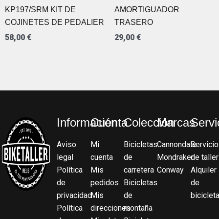
KP197/SRM KIT DE
AMORTIGUADOR
COJINETES DE PEDALIER
TRASERO
58,00
€
29,00
€
Información
Cuenta
Colección
Marcas
Servi
Aviso
Mi
Bicicletas
Cannondale
Servicio
legal
cuenta
de
Mondraker
de taller
Política
Mis
carretera
Conway
Alquiler
de
pedidos
Bicicletas
de
privacidad
Mis
de
biciclet
Política
direcciones
montaña