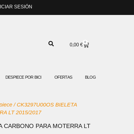
NICIAR SESIÓN
0
CARRITO
0,00
€
DESPIECE POR BICI
OFERTAS
BLOG
piece
/ CK3297U00OS BIELETA
 LT 2015/2017
TA CARBONO PARA MOTERRA LT