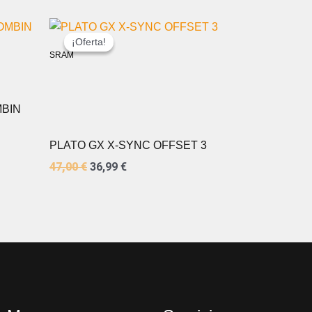
EL
EL
PRECIO
PRECIO
¡Oferta!
¡Oferta!
ORIGINAL
ACTUAL
SRAM
ERA:
ES:
47,00 €.
36,99 €.
MBIN
PLATO GX X-SYNC OFFSET 3
47,00
€
36,99
€