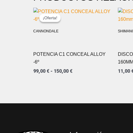
RANGO
DE
¡Oferta!
¡Oferta!
PRECIOS:
DESDE
CANNONDALE
SHIMAN
99,00 €
HASTA
150,00 €
POTENCIA C1 CONCEAL ALLOY
DISCO
-6º
160M
99,00
€
-
150,00
€
11,00