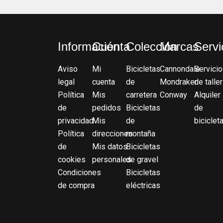
Información
Cuenta
Colección
Marcas
Servi
Aviso
Mi
Bicicletas
Cannondale
Servicio
legal
cuenta
de
Mondraker
de taller
Política
Mis
carretera
Conway
Alquiler
de
pedidos
Bicicletas
de
privacidad
Mis
de
biciclet
Política
direcciones
montaña
de
Mis datos
Bicicletas
cookies
personales
de gravel
Condiciones
Bicicletas
de compra
eléctricas