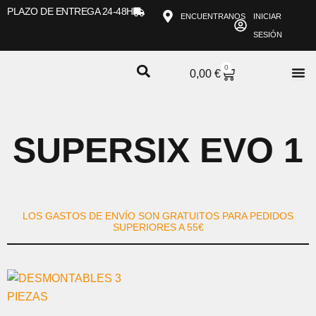
Ir
PLAZO DE ENTREGA 24-48H
ENCUENTRANOS
INICIAR
al
SESIÓN
contenido
0
CARRITO
0,00
€
SUPERSIX EVO 1
LOS GASTOS DE ENVÍO SON GRATUITOS PARA PEDIDOS
SUPERIORES A 55€