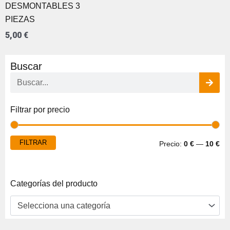
DESMONTABLES 3
PIEZAS
5,00
€
Buscar
Buscar
Pre
Pre
Filtrar por precio
mí
má
FILTRAR
Precio:
0 €
—
10 €
Categorías del producto
Selecciona una categoría