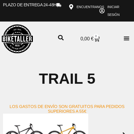
Ir
PLAZO DE ENTREGA 24-48H
ENCUENTRANOS
INICIAR
al
SESIÓN
contenido
0
CARRITO
0,00
€
TRAIL 5
LOS GASTOS DE ENVÍO SON GRATUITOS PARA PEDIDOS
SUPERIORES A 55€