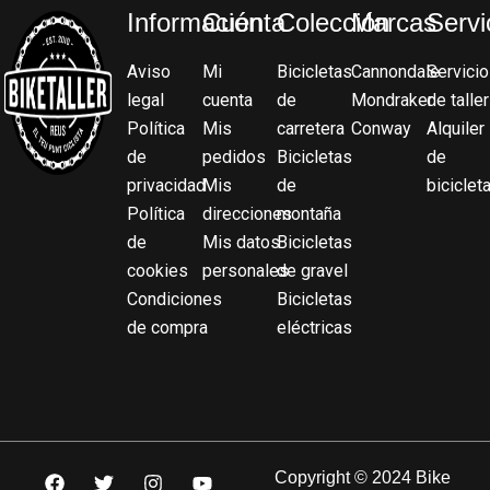
Información
Cuenta
Colección
Marcas
Servi
Aviso
Mi
Bicicletas
Cannondale
Servicio
legal
cuenta
de
Mondraker
de taller
Política
Mis
carretera
Conway
Alquiler
de
pedidos
Bicicletas
de
privacidad
Mis
de
biciclet
Política
direcciones
montaña
de
Mis datos
Bicicletas
cookies
personales
de gravel
Condiciones
Bicicletas
de compra
eléctricas
F
T
I
Y
Copyright © 2024 Bike