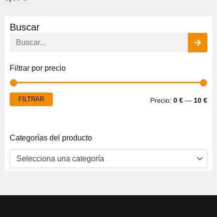
Buscar
Buscar
Pre
Pre
Filtrar por precio
mí
má
FILTRAR
Precio:
0 €
—
10 €
Categorías del producto
Selecciona una categoría