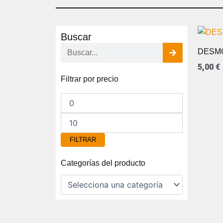
Buscar
Buscar
DESMO
5,00
€
Precio
Precio
Filtrar por precio
mínimo
máximo
FILTRAR
Categorías del producto