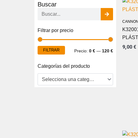
Buscar
Buscar
CANNON
Precio
Precio
K3200
Filtrar por precio
mínimo
máximo
PLÁST
9,00
€
FILTRAR
Precio:
0 €
—
120 €
Categorías del producto
Selecciona una categoría