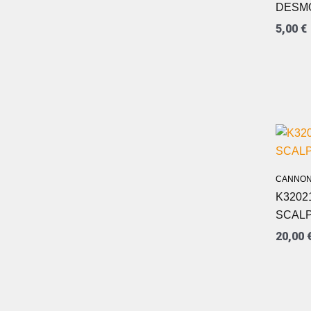
DESMO
5,00
€
CANNON
K3202
SCALP
20,00