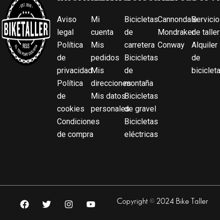
Aviso
Mi
Bicicletas
Cannondale
Servicio
legal
cuenta
de
Mondraker
de taller
Política
Mis
carretera
Conway
Alquiler
de
pedidos
Bicicletas
de
privacidad
Mis
de
biciclet
Política
direcciones
montaña
de
Mis datos
Bicicletas
cookies
personales
de gravel
Condiciones
Bicicletas
de compra
eléctricas
F
T
I
Y
Copyright © 2024 Bike Taller
a
w
n
o
c
i
s
u