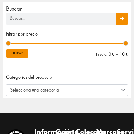
Buscar
Buscar
Pre
Pre
Filtrar por precio
mín
máx
FILTRAR
Precio:
0 €
—
10 €
Categorías del producto
Selecciona una categoría
Información
Cuenta
Colección
Marcas
Servi