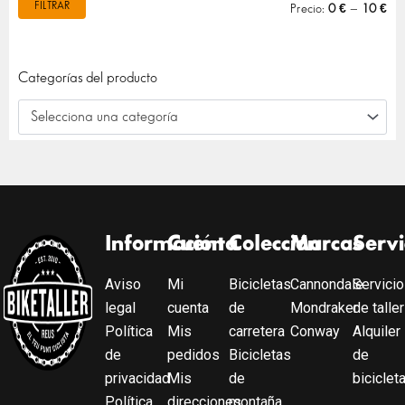
FILTRAR
Precio:
0 €
—
10 €
Categorías del producto
Selecciona una categoría
Información
Cuenta
Colección
Marcas
Servi
Aviso
Mi
Bicicletas
Cannondale
Servicio
legal
cuenta
de
Mondraker
de taller
Política
Mis
carretera
Conway
Alquiler
de
pedidos
Bicicletas
de
privacidad
Mis
de
biciclet
Política
direcciones
montaña