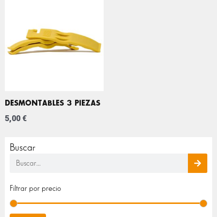
DESMONTABLES 3 PIEZAS
5,00
€
Buscar
Buscar
Pre
Pre
Filtrar por precio
mín
máx