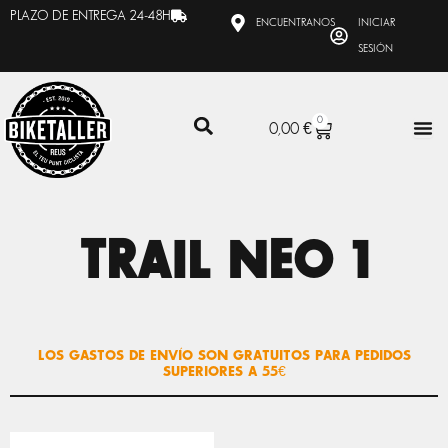
Ir
PLAZO DE ENTREGA 24-48H
ENCUENTRANOS
INICIAR
al
SESIÓN
contenido
0
CARRITO
0,00
€
TRAIL NEO 1
LOS GASTOS DE ENVÍO SON GRATUITOS PARA PEDIDOS
SUPERIORES A 55€