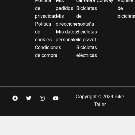
Política
Mis
carretera
Conway
Alquiler
de
pedidos
Bicicletas
de
privacidad
Mis
de
biciclet
Política
direcciones
montaña
de
Mis datos
Bicicletas
cookies
personales
de gravel
Condiciones
Bicicletas
de compra
eléctricas
F
T
I
Y
Copyright © 2024 Bike
a
w
n
o
Taller
c
i
s
u
e
t
t
t
b
t
a
u
o
e
g
b
o
r
r
e
k
a