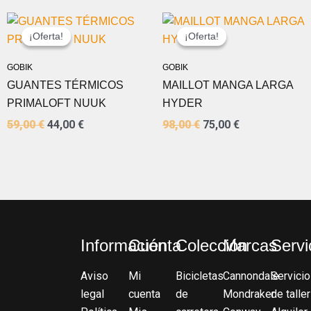
EL
EL
EL
EL
PRECIO
PRECIO
PRECIO
PRECIO
¡Oferta!
¡Oferta!
¡Oferta!
¡Oferta!
ORIGINAL
ACTUAL
ORIGINAL
ACTUAL
ERA:
ES:
ERA:
ES:
GOBIK
GOBIK
59,00 €.
44,00 €.
98,00 €.
75,00 €.
GUANTES TÉRMICOS
MAILLOT MANGA LARGA
PRIMALOFT NUUK
HYDER
59,00
€
44,00
€
98,00
€
75,00
€
Información
Cuenta
Colección
Marcas
Servi
Aviso
Mi
Bicicletas
Cannondale
Servicio
legal
cuenta
de
Mondraker
de taller