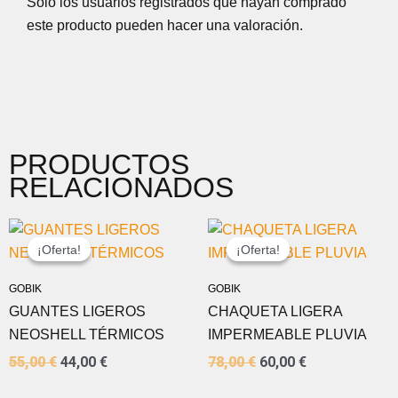
Solo los usuarios registrados que hayan comprado
este producto pueden hacer una valoración.
PRODUCTOS
RELACIONADOS
EL
EL
EL
EL
PRECIO
PRECIO
PRECIO
PRECIO
¡Oferta!
¡Oferta!
¡Oferta!
¡Oferta!
ORIGINAL
ACTUAL
ORIGINAL
ACTUAL
ERA:
ES:
ERA:
ES:
GOBIK
GOBIK
55,00 €.
44,00 €.
78,00 €.
60,00 €.
GUANTES LIGEROS
CHAQUETA LIGERA
NEOSHELL TÉRMICOS
IMPERMEABLE PLUVIA
55,00
€
44,00
€
78,00
€
60,00
€