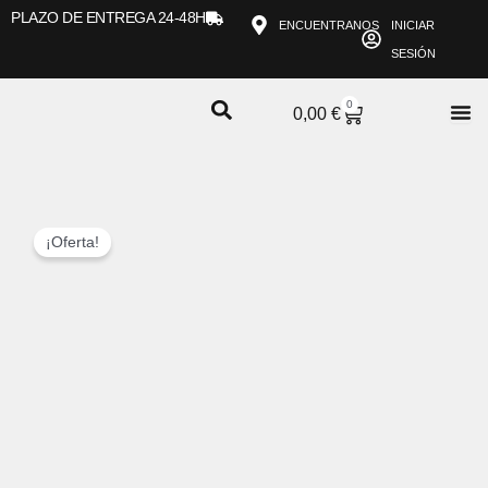
Ir
PLAZO DE ENTREGA 24-48H
ENCUENTRANOS
INICIAR
al
SESIÓN
contenido
0
CARRITO
0,00
€
¡Oferta!