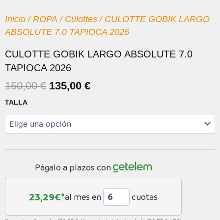
Inicio
/
ROPA
/
Culottes
/ CULOTTE GOBIK LARGO
ABSOLUTE 7.0 TAPIOCA 2026
CULOTTE GOBIK LARGO ABSOLUTE 7.0
TAPIOCA 2026
EL
EL
150,00
€
135,00
€
PRECIO
PRECIO
CULOTTE
TALLA
ORIGINAL
ACTUAL
GOBIK
LARGO
ERA:
ES:
ABSOLUTE
150,00 €.
135,00 €.
7.0
TAPIOCA
2026
Págalo a plazos con
cantidad
23,29
€*
al mes en
cuotas