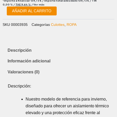
*Importe a financiar
139,73 €
/
Importe total adeudado
139,73 €
/
TIN
0,00 %
/
TAE
9,64 %
/
Ver más
AÑADIR AL CARRITO
SKU
00003935
Categorías
Culottes
,
ROPA
Descripción
Información adicional
Valoraciones (0)
Descripción:
Nuestro modelo de referencia para invierno,
diseñado para ofrecer un aislamiento térmico
elevado y una protección eficaz frente al