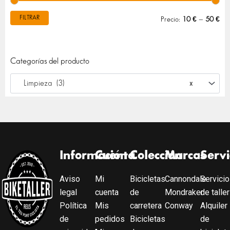
FILTRAR
Precio:
10 €
—
50 €
Categorías del producto
Limpieza (3)
×
Información
Cuenta
Colección
Marcas
Servi
Aviso
Mi
Bicicletas
Cannondale
Servicio
legal
cuenta
de
Mondraker
de taller
Política
Mis
carretera
Conway
Alquiler
de
pedidos
Bicicletas
de