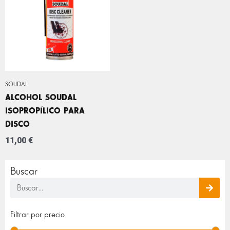
SOUDAL
ALCOHOL SOUDAL
ISOPROPÍLICO PARA
DISCO
11,00
€
Buscar
Buscar
Pre
Pre
Filtrar por precio
mín
máx