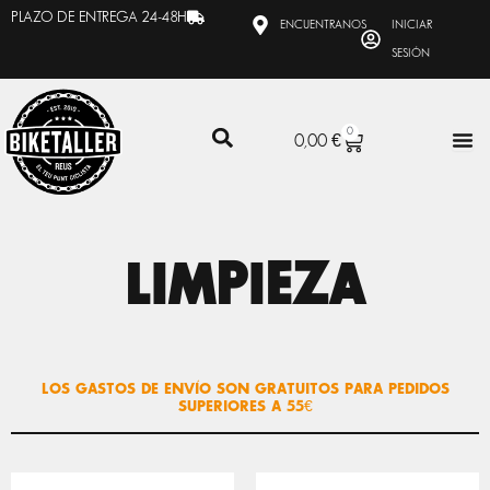
Ir
PLAZO DE ENTREGA 24-48H
ENCUENTRANOS
INICIAR
al
SESIÓN
contenido
0
CARRITO
0,00
€
LIMPIEZA
LOS GASTOS DE ENVÍO SON GRATUITOS PARA PEDIDOS
SUPERIORES A 55€