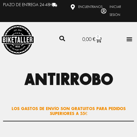
Ir
PLAZO DE ENTREGA 24-48H
ENCUENTRANOS
INICIAR
al
SESIÓN
contenido
0
CARRITO
0,00
€
ANTIRROBO
LOS GASTOS DE ENVÍO SON GRATUITOS PARA PEDIDOS
SUPERIORES A 55€