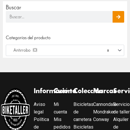
Buscar
Buscar
Categorías del producto
Antirrobo (0)
×
Información
Cuenta
Colección
Marcas
Servi
Aviso
Mi
Bicicletas
Cannondale
Servicio
legal
cuenta
de
Mondraker
de taller
Política
Mis
carretera
Conway
Alquiler
de
pedidos
Bicicletas
de