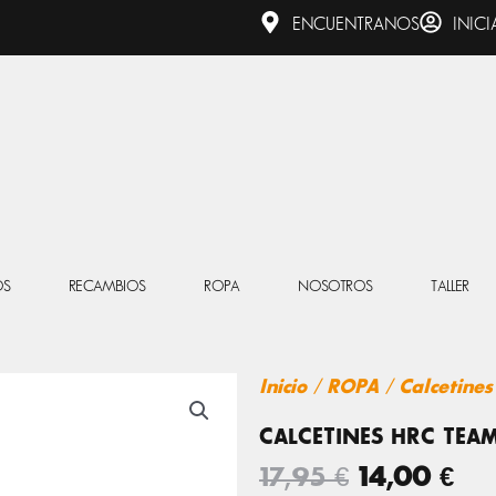
ENCUENTRANOS
INICI
OS
RECAMBIOS
ROPA
NOSOTROS
TALLER
Inicio
/
ROPA
/
Calcetines
CALCETINES HRC TEA
EL
EL
17,95
€
14,00
€