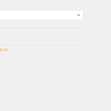
ECIO
TUAL
00 €.
ROPA