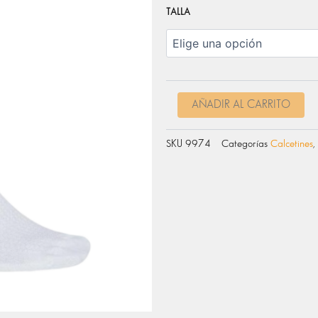
PRECIO
PR
CALCETINES
TALLA
HRC
ORIGINAL
AC
TEAM
ERA:
ES:
cantidad
17,95 €.
14,
AÑADIR AL CARRITO
SKU
9974
Categorías
Calcetines
,