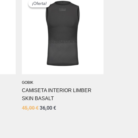
PRECIO
PRECIO
¡Oferta!
¡Oferta!
ORIGINAL
ACTUAL
ERA:
ES:
45,00 €.
36,00 €.
GOBIK
CAMISETA INTERIOR LIMBER
SKIN BASALT
45,00
€
36,00
€