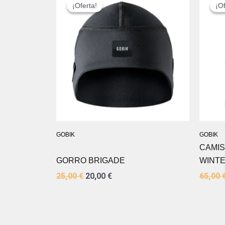
PRECIO
PRECIO
¡Oferta!
¡Oferta!
¡Of
¡Of
ORIGINAL
ACTUAL
ERA:
ES:
25,00 €.
20,00 €.
GOBIK
GOBIK
CAMIS
GORRO BRIGADE
WINTE
25,00
€
20,00
€
65,00