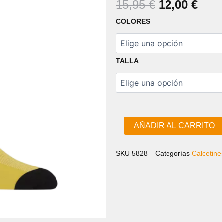
EL
EL
15,95
€
12,00
€
PRECIO
PRE
CALCETINES
COLORES
ORIGINAL
ACT
COMP
RACER
ERA:
ES:
HIGH
15,95 €.
12,0
RISE
TALLA
cantidad
AÑADIR AL CARRITO
SKU
5828
Categorías
Calcetine