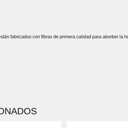
tán fabricados con fibras de primera calidad para aborber la 
IONADOS
EL
EL
EL
EL