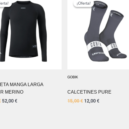
PRECIO
PRECIO
PRECIO
PRECIO
erta!
erta!
¡Oferta!
¡Oferta!
ORIGINAL
ACTUAL
ORIGINAL
ACTUAL
ERA:
ES:
ERA:
ES:
65,00 €.
52,00 €.
15,00 €.
12,00 €.
GOBIK
ETA MANGA LARGA
R MERINO
CALCETINES PURE
€
52,00
€
15,00
€
12,00
€