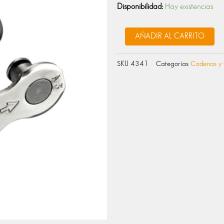
Power
Disponibilidad:
Hay existencias
lock
11v
cantidad
AÑADIR AL CARRITO
SKU
4341
Categorías
Cadenas y 