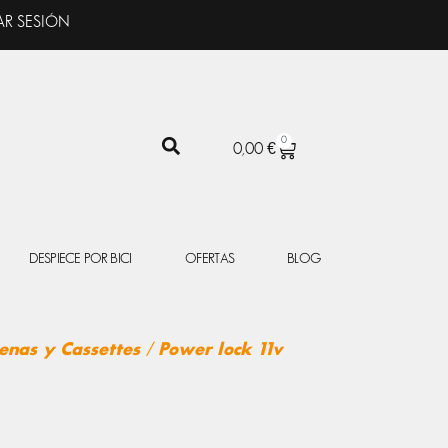
AR SESIÓN
0
CARRITO
0,00
€
DESPIECE POR BICI
OFERTAS
BLOG
enas y Cassettes
/ Power lock 11v