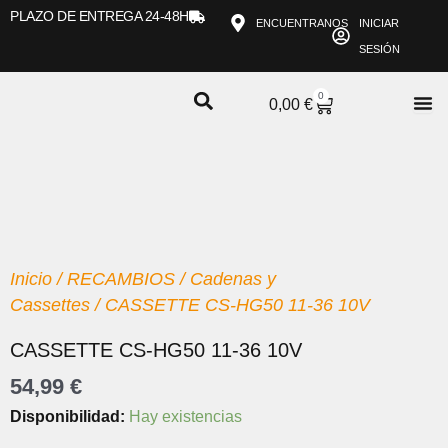
Ir
PLAZO DE ENTREGA 24-48H
ENCUENTRANOS
INICIAR
al
SESIÓN
contenido
0
CARRITO
0,00
€
Inicio
/
RECAMBIOS
/
Cadenas y
Cassettes
/ CASSETTE CS-HG50 11-36 10V
CASSETTE CS-HG50 11-36 10V
54,99
€
CASSETTE
Disponibilidad:
Hay existencias
CS-