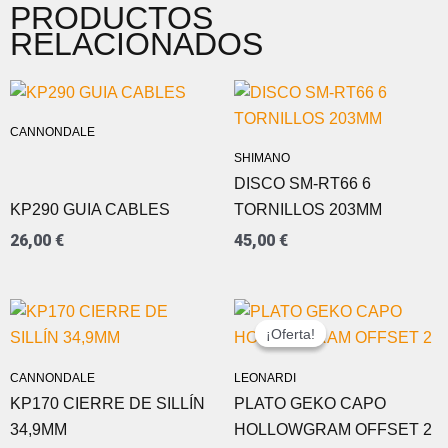
PRODUCTOS
RELACIONADOS
CANNONDALE
SHIMANO
DISCO SM-RT66 6
KP290 GUIA CABLES
TORNILLOS 203MM
26,00
€
45,00
€
EL
EL
PRECIO
PRECIO
¡Oferta!
¡Oferta!
ORIGINAL
ACTUAL
ERA:
ES:
CANNONDALE
LEONARDI
69,00 €.
39,99 €.
KP170 CIERRE DE SILLÍN
PLATO GEKO CAPO
34,9MM
HOLLOWGRAM OFFSET 2