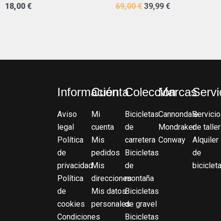
18,00
€
69,00
€
39,99
€
Información
Cuenta
Colección
Marcas
Servi
Aviso
Mi
Bicicletas
Cannondale
Servicio
legal
cuenta
de
Mondraker
de taller
Política
Mis
carretera
Conway
Alquiler
de
pedidos
Bicicletas
de
privacidad
Mis
de
biciclet
Política
direcciones
montaña
de
Mis datos
Bicicletas
cookies
personales
de gravel
Condiciones
Bicicletas