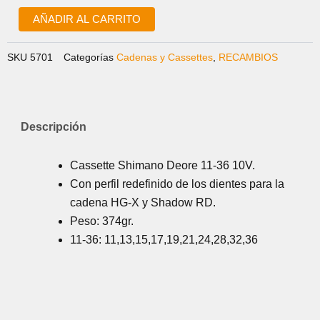
HG50
11-
AÑADIR AL CARRITO
36
10V
SKU
5701
Categorías
Cadenas y Cassettes
,
RECAMBIOS
cantidad
Descripción
Cassette Shimano Deore 11-36 10V.
Con perfil redefinido de los dientes para la
cadena HG-X y Shadow RD.
Peso: 374gr.
11-36: 11,13,15,17,19,21,24,28,32,36