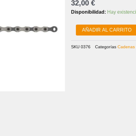
32,00
€
CADENA
Disponibilidad:
Hay existenc
EAGLE
NX
12V
AÑADIR AL CARRITO
cantidad
SKU
0376
Categorías
Cadenas 