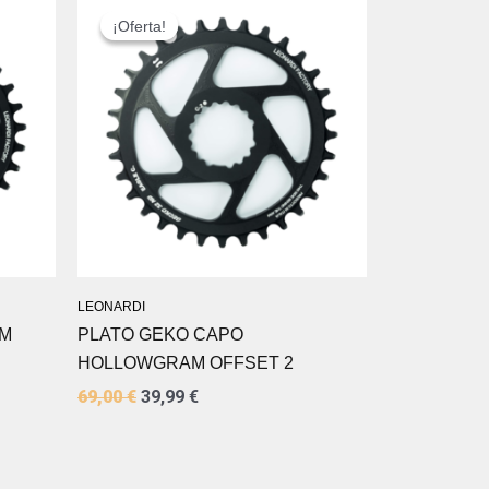
PRECIO
PRECIO
¡Oferta!
¡Oferta!
ORIGINAL
ACTUAL
ERA:
ES:
69,00 €.
39,99 €.
LEONARDI
AM
PLATO GEKO CAPO
HOLLOWGRAM OFFSET 2
69,00
€
39,99
€