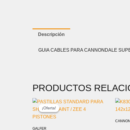
Descripción
GUIA CABLES PARA CANNONDALE SUPE
PRODUCTOS RELAC
EL
EL
PRECIO
PRECIO
¡Oferta!
¡Oferta!
ORIGINAL
ACTUAL
ERA:
ES:
CANNON
18,00 €.
14,99 €.
GALFER