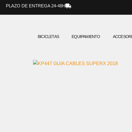
Ir
PLAZO DE ENTREGA 24-48H
al
contenido
BICICLETAS
EQUIPAMIENTO
ACCESOR