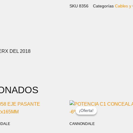
cantidad
SKU
8356
Categorías
Cables y
RX DEL 2018
IONADOS
RANGO
DE
¡Oferta!
¡Oferta!
PRECIOS:
DESDE
DALE
CANNONDALE
99,00 €
HASTA