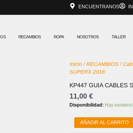
ENCUENTRANOS
I
IOS
RECAMBIOS
ROPA
NOSOTROS
TALLER
Inicio
/
RECAMBIOS
/
Cab
SUPERX 2018
KP447 GUIA CABLES 
11,00
€
KP447
Disponibilidad:
Hay existenc
GUIA
CABLES
SUPERX
AÑADIR AL CARRITO
2018