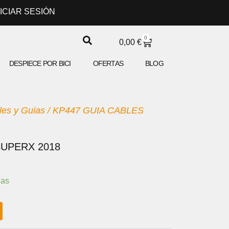
NICIAR SESIÓN
0
CARRITO
0,00
€
DESPIECE POR BICI
OFERTAS
BLOG
les y Guias
/ KP447 GUIA CABLES
SUPERX 2018
ias