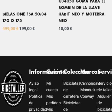
K34050 GOMA PARA EL
BOMBIN DE LA LLAVE
BIELAS ONE FSA 50/34
HABIT NEO Y MOTERRA
170 O 175
NEO
499,00
€
199,00
€
10,00
€
Información
Cuenta
Colección
Marcas
Servi
Aviso
Mi
Bicicletas
Cannondale
Servicio
legal
cuenta
de
Mondraker
de taller
Política
Mis
carretera
Conway
Alquiler
de
pedidos
Bicicletas
de
privacidad
Mis
de
biciclet