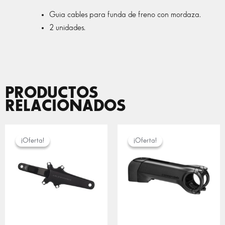
Guia cables para funda de freno con mordaza.
2 unidades.
PRODUCTOS
RELACIONADOS
EL
EL
RANGO
PRECIO
PRECIO
DE
¡Oferta!
¡Oferta!
¡Oferta!
¡Oferta!
ORIGINAL
ACTUAL
PRECIOS:
ERA:
ES:
DESDE
1.199,00 €.
699,00 €.
99,00 €
HASTA
150,00 €