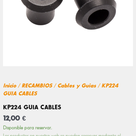
Inicio
/
RECAMBIOS
/
Cables y Guias
/ KP224
GUIA CABLES
KP224 GUIA CABLES
12,00
€
KP224
Disponible para reservar.
GUIA
Los productos en nuestra web se pueden reservar mediante el