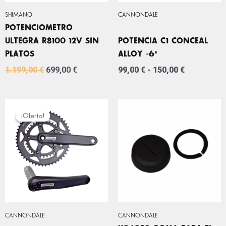
SHIMANO
CANNONDALE
POTENCIOMETRO
ULTEGRA R8100 12V SIN
POTENCIA C1 CONCEAL
PLATOS
ALLOY -6º
1.199,00
€
699,00
€
99,00
€
-
150,00
€
EL
EL
PRECIO
PRECIO
¡Oferta!
¡Oferta!
ORIGINAL
ACTUAL
ERA:
ES:
499,00 €.
199,00 €.
CANNONDALE
CANNONDALE