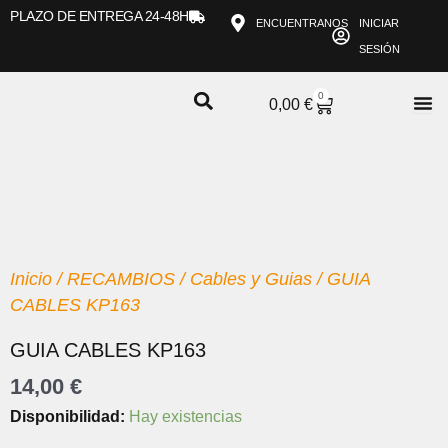
Ir
PLAZO DE ENTREGA 24-48H
ENCUENTRANOS
INICIAR
al
SESIÓN
contenido
0
CARRITO
0,00
€
Inicio
/
RECAMBIOS
/
Cables y Guias
/ GUIA
CABLES KP163
GUIA CABLES KP163
14,00
€
GUIA
Disponibilidad:
Hay existencias
CABLES