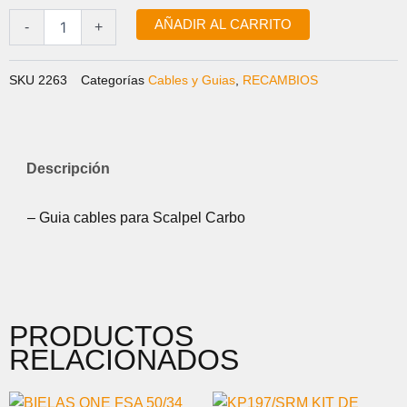
KP163
cantidad
AÑADIR AL CARRITO
-
+
SKU
2263
Categorías
Cables y Guias
,
RECAMBIOS
Descripción
– Guia cables para Scalpel Carbo
PRODUCTOS
RELACIONADOS
EL
EL