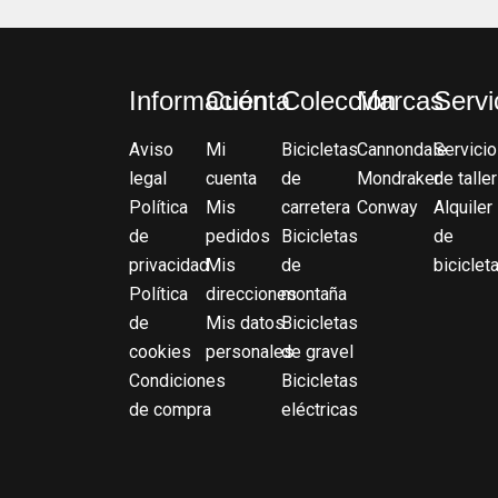
Información
Cuenta
Colección
Marcas
Servi
Aviso
Mi
Bicicletas
Cannondale
Servicio
legal
cuenta
de
Mondraker
de taller
Política
Mis
carretera
Conway
Alquiler
de
pedidos
Bicicletas
de
privacidad
Mis
de
biciclet
Política
direcciones
montaña
de
Mis datos
Bicicletas
cookies
personales
de gravel
Condiciones
Bicicletas
de compra
eléctricas