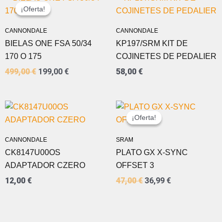
PRECIO
PRECIO
¡Oferta!
¡Oferta!
ORIGINAL
ACTUAL
ERA:
ES:
CANNONDALE
CANNONDALE
499,00 €.
199,00 €.
BIELAS ONE FSA 50/34
KP197/SRM KIT DE
170 O 175
COJINETES DE PEDALIER
499,00
€
199,00
€
58,00
€
EL
EL
PRECIO
PRECIO
¡Oferta!
¡Oferta!
ORIGINAL
ACTUAL
ERA:
ES:
CANNONDALE
SRAM
47,00 €.
36,99 €.
CK8147U00OS
PLATO GX X-SYNC
ADAPTADOR CZERO
OFFSET 3
12,00
€
47,00
€
36,99
€