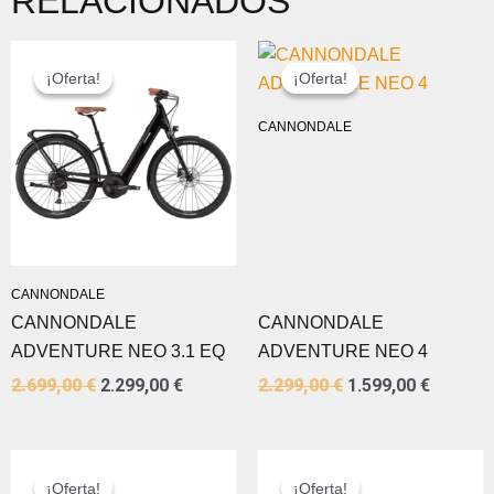
RELACIONADOS
EL
EL
EL
EL
PRECIO
PRECIO
PRECIO
PRECIO
¡Oferta!
¡Oferta!
¡Oferta!
¡Oferta!
ORIGINAL
ACTUAL
ORIGINAL
ACTUA
ERA:
ES:
ERA:
ES:
CANNONDALE
2.699,00 €.
2.299,00 €.
2.299,00 €.
1.599,0
CANNONDALE
CANNONDALE
CANNONDALE
ADVENTURE NEO 3.1 EQ
ADVENTURE NEO 4
2.699,00
€
2.299,00
€
2.299,00
€
1.599,00
€
EL
EL
EL
EL
PRECIO
PRECIO
PRECIO
PRECIO
¡Oferta!
¡Oferta!
¡Oferta!
¡Oferta!