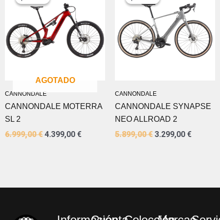
ORIGINAL
ACTUAL
ORIGINAL
ACTUA
ERA:
ES:
ERA:
ES:
6.999,00 €.
4.399,00 €.
5.899,00 €.
3.299,0
AGOTADO
CANNONDALE
CANNONDALE
CANNONDALE MOTERRA
CANNONDALE SYNAPSE
SL 2
NEO ALLROAD 2
6.999,00
€
4.399,00
€
5.899,00
€
3.299,00
€
Información
Cuenta
Colección
Marcas
Servi