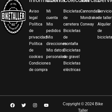
Aviso
Mi
Bicicletas
Cannondale
Servicio
legal
cuenta
de
Mondraker
de taller
Política
Mis
carretera
Conway
Alquiler
de
pedidos
Bicicletas
de
privacidad
Mis
de
biciclet
Política
direcciones
montaña
de
Mis datos
Bicicletas
cookies
personales
de gravel
Condiciones
Bicicletas
de compra
eléctricas
F
T
I
Y
Copyright © 2024 Bike
a
w
n
o
Taller
c
i
s
u