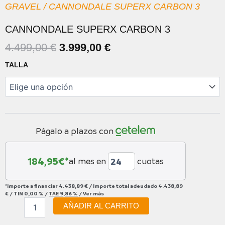
GRAVEL
/ CANNONDALE SUPERX CARBON 3
CANNONDALE SUPERX CARBON 3
EL
EL
4.499,00
€
3.999,00
€
PRECIO
PRECIO
CANNONDALE
TALLA
ORIGINAL
ACTUAL
SUPERX
CARBON
ERA:
ES:
3
4.499,00 €.
3.999,00 €.
cantidad
Págalo a plazos con
184,95
€*
al mes en
cuotas
*Importe a financiar
4.438,89 €
/
Importe total adeudado
4.438,89
€
/
TIN
0,00 %
/
TAE
9,86 %
/
Ver más
AÑADIR AL CARRITO