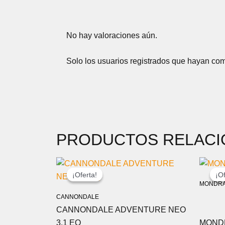
No hay valoraciones aún.
Solo los usuarios registrados que hayan co
PRODUCTOS RELAC
EL
EL
PRECIO
PRECIO
¡Oferta!
¡Oferta!
¡Of
¡Of
ORIGINAL
ACTUAL
MONDR
ERA:
ES:
CANNONDALE
2.699,00 €.
2.299,00 €.
CANNONDALE ADVENTURE NEO
3.1 EQ
MOND