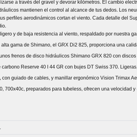
zarse a través del gravel y devorar kilómetros. El cambio elec
dráulicos mantienen el control al alcance de tus dedos. Los neu
sus perfiles aerodinámicos cortan el viento. Cada detalle del Su
io.
gero y de baja resistencia al viento, respaldado por nuestra gar
de alta gama de Shimano, el GRX Di2 825, proporciona una cali
 unos frenos de disco hidráulicos Shimano GRX 820 con disco
 carbono Reserve 40 I 44 GR con bujes DT Swiss 370. Ligeras, 
 con guiado de cables, y manillar ergonómico Vision Trimax Aer
50, 700x40c, preparados para tubeless, ofrecen una velocidad 
1