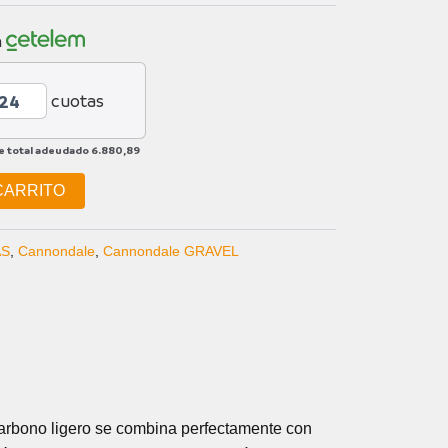
n
cuotas
e total adeudado
6.880,89
CARRITO
AS
,
Cannondale
,
Cannondale GRAVEL
carbono ligero se combina perfectamente con