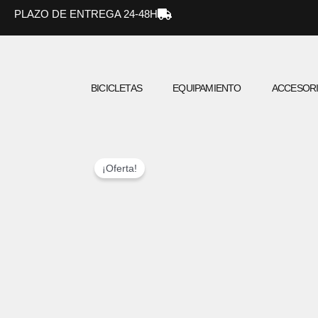
Ir
PLAZO DE ENTREGA 24-48H
al
contenido
BICICLETAS
EQUIPAMIENTO
ACCESOR
¡Oferta!