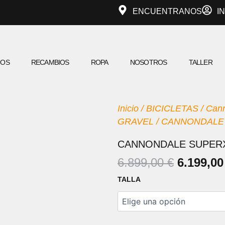
ENCUENTRANOS
I
IOS
RECAMBIOS
ROPA
NOSOTROS
TALLER
Inicio
/
BICICLETAS
/
Can
GRAVEL
/ CANNONDALE
CANNONDALE SUPER
EL
6.899,00
€
6.199,0
PRECIO
CANNONDALE
TALLA
ORIGIN
SUPERX
CARBON
ERA:
2
6.899,00
cantidad