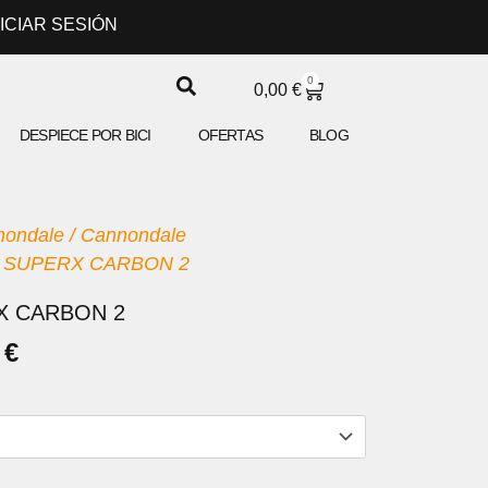
NICIAR SESIÓN
0
CARRITO
0,00
€
DESPIECE POR BICI
OFERTAS
BLOG
nondale
/
Cannondale
 SUPERX CARBON 2
X CARBON 2
EL
0
€
PRECIO
AL
ACTUAL
ES:
 €.
6.199,00 €.