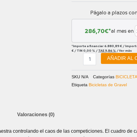
Págalo a plazos co
286,70
€*
al mes en
*Importe a financiar
6.880,89 €
/
Import
€
/
TIN
0,00 %
/
TAE
9,86 %
/
Ver más
AÑADIR AL 
SKU
N/A
Categorías
BICICLET
Etiqueta
Bicicletas de Gravel
Valoraciones (0)
estra controlando el caos de las competiciones. El cuadro de 