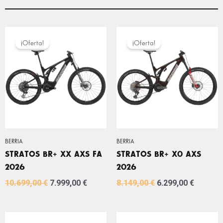
EL
EL
EL
EL
PRECIO
PRECIO
PRECIO
PRECIO
¡Oferta!
¡Oferta!
ORIGINAL
ACTUAL
ORIGINAL
ACTUA
ERA:
ES:
ERA:
ES:
10.699,00 €.
7.999,00 €.
8.149,00 €.
6.299,0
BERRIA
BERRIA
STRATOS BR+ XX AXS FA
STRATOS BR+ X0 AXS
2026
2026
10.699,00
€
7.999,00
€
8.149,00
€
6.299,00
€
EL
EL
EL
EL