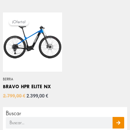
EL
EL
PRECIO
PRECIO
¡Oferta!
ORIGINAL
ACTUAL
ERA:
ES:
2.799,00 €.
2.399,00 €.
BERRIA
BRAVO HPR ELITE NX
2.799,00
€
2.399,00
€
Buscar
Buscar