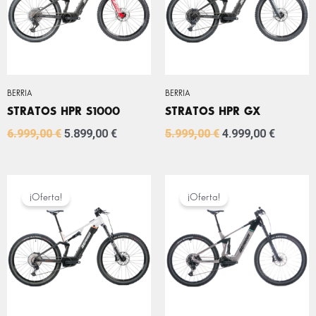
BERRIA
BERRIA
STRATOS HPR S1000
STRATOS HPR GX
6.999,00
€
5.899,00
€
5.999,00
€
4.999,00
€
EL
EL
EL
EL
PRECIO
PRECIO
PRECIO
PRECIO
¡Oferta!
¡Oferta!
ORIGINAL
ACTUAL
ORIGINAL
ACTUA
ERA:
ES:
ERA:
ES:
5.299,00 €.
4.499,00 €.
4.599,00 €.
3.499,0