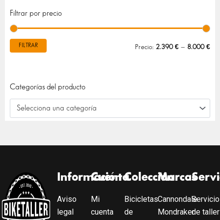
Pre
Pre
Filtrar por precio
mín
máx
FILTRAR
Precio:
2.390 €
—
8.000 €
Categorías del producto
Selecciona una categoría
Información
Cuenta
Colección
Marcas
Servi
Aviso
Mi
Bicicletas
Cannondale
Servicio
legal
cuenta
de
Mondraker
de taller