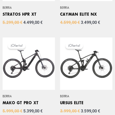
BERRIA
BERRIA
STRATOS HPR XT
CAYMAN ELITE NX
5.299,00
€
4.499,00
€
4.599,00
€
3.499,00
€
EL
EL
EL
EL
PRECIO
PRECIO
PRECIO
PRECIO
¡Oferta!
¡Oferta!
ORIGINAL
ACTUAL
ORIGINAL
ACTUA
ERA:
ES:
ERA:
ES:
5.999,00 €.
5.399,00 €.
3.999,00 €.
3.599,0
BERRIA
BERRIA
MAKO GT PRO XT
URSUS ELITE
5.999,00
€
5.399,00
€
3.999,00
€
3.599,00
€