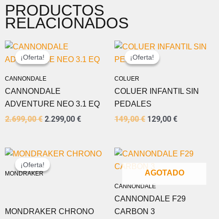
PRODUCTOS
RELACIONADOS
EL
EL
EL
EL
PRECIO
PRECIO
PRECIO
PRECIO
¡Oferta!
¡Oferta!
¡Oferta!
¡Oferta!
ORIGINAL
ACTUAL
ORIGINAL
ACTUAL
ERA:
ES:
ERA:
ES:
CANNONDALE
COLUER
2.699,00 €.
2.299,00 €.
149,00 €.
129,00 €.
CANNONDALE
COLUER INFANTIL SIN
ADVENTURE NEO 3.1 EQ
PEDALES
2.699,00
€
2.299,00
€
149,00
€
129,00
€
EL
EL
PRECIO
PRECIO
¡Oferta!
¡Oferta!
ORIGINAL
ACTUAL
AGOTADO
MONDRAKER
ERA:
ES:
CANNONDALE
1.349,00 €.
849,00 €.
CANNONDALE F29
MONDRAKER CHRONO
CARBON 3