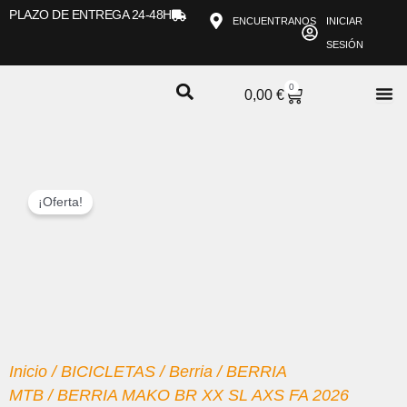
Ir
PLAZO DE ENTREGA 24-48H
ENCUENTRANOS
INICIAR
al
SESIÓN
contenido
0
CARRITO
0,00
€
¡Oferta!
Inicio
/
BICICLETAS
/
Berria
/
BERRIA
MTB
/ BERRIA MAKO BR XX SL AXS FA 2026