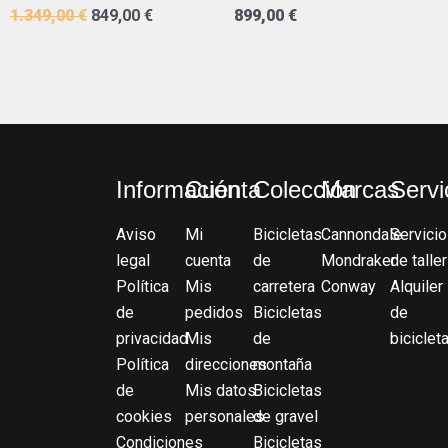
1.349,00
€
849,00
€
899,00
€
Información
Cuenta
Colección
Marcas
Servi
Aviso
Mi
Bicicletas
Cannondale
Servicio
legal
cuenta
de
Mondraker
de taller
Política
Mis
carretera
Conway
Alquiler
de
pedidos
Bicicletas
de
privacidad
Mis
de
biciclet
Política
direcciones
montaña
de
Mis datos
Bicicletas
cookies
personales
de gravel
Condiciones
Bicicletas