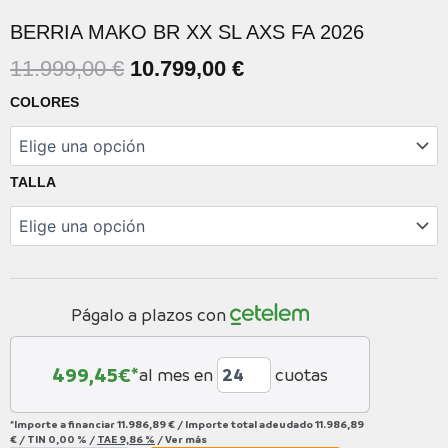
BERRIA MAKO BR XX SL AXS FA 2026
EL
EL
11.999,00
€
10.799,00
€
PRECIO
PRECIO
BERRIA
COLORES
ORIGINAL
ACTUAL
MAKO
BR
ERA:
ES:
XX
11.999,00 €.
10.799,00 €.
SL
TALLA
AXS
FA
2026
cantidad
Págalo a plazos con
499,45
€*
al mes en
cuotas
*Importe a financiar
11.986,89 €
/
Importe total adeudado
11.986,89
€
/
TIN
0,00 %
/
TAE
9,86 %
/
Ver más