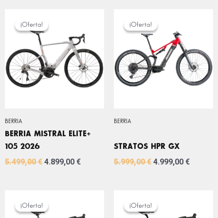
EL
EL
EL
EL
PRECIO
PRECIO
PRECIO
PRECIO
¡Oferta!
¡Oferta!
¡Oferta!
¡Oferta!
ORIGINAL
ACTUAL
ORIGINAL
ACTUA
ERA:
ES:
ERA:
ES:
5.499,00 €.
4.899,00 €.
5.999,00 €.
4.999,0
BERRIA
BERRIA
BERRIA MISTRAL ELITE+
105 2026
STRATOS HPR GX
5.499,00
€
4.899,00
€
5.999,00
€
4.999,00
€
EL
EL
EL
EL
PRECIO
PRECIO
PRECIO
PRECIO
¡Oferta!
¡Oferta!
¡Oferta!
¡Oferta!
ORIGINAL
ACTUAL
ORIGINAL
ACTUA