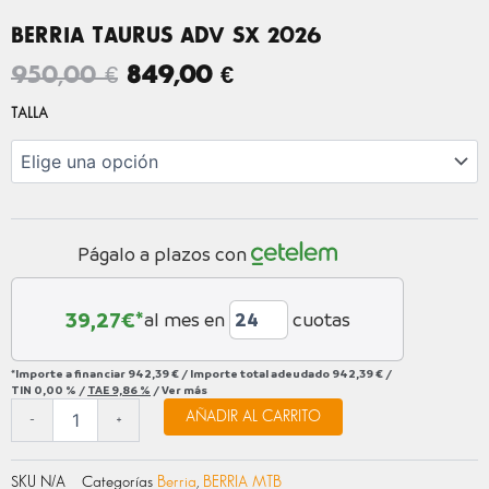
BERRIA TAURUS ADV SX 2026
EL
EL
950,00
€
849,00
€
PRECIO
PRECIO
BERRIA
TALLA
TAURUS
ORIGINAL
ACTUAL
ADV
ERA:
ES:
SX
950,00 €.
849,00 €.
2026
cantidad
Págalo a plazos con
39,27
€*
al mes en
cuotas
*Importe a financiar
942,39 €
/
Importe total adeudado
942,39 €
/
TIN
0,00 %
/
TAE
9,86 %
/
Ver más
AÑADIR AL CARRITO
-
+
SKU
N/A
Categorías
Berria
,
BERRIA MTB