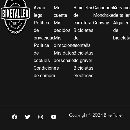
Aviso
Mi
Bicicletas
Cannondale
Servicio
legal
cuenta
de
Mondraker
de taller
Política
Mis
carretera
Conway
Alquiler
de
pedidos
Bicicletas
de
privacidad
Mis
de
biciclet
Política
direcciones
montaña
de
Mis datos
Bicicletas
cookies
personales
de gravel
Condiciones
Bicicletas
de compra
eléctricas
F
T
I
Y
Copyright © 2024 Bike Taller
a
w
n
o
c
i
s
u
e
t
t
t