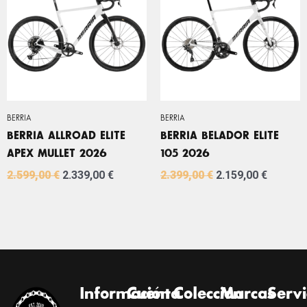
ERA:
ES:
ERA:
ES:
2.599,00 €.
2.339,00 €.
2.399,00 €.
2.159,0
BERRIA
BERRIA
BERRIA ALLROAD ELITE
BERRIA BELADOR ELITE
APEX MULLET 2026
105 2026
2.599,00
€
2.339,00
€
2.399,00
€
2.159,00
€
Información
Cuenta
Colección
Marcas
Servi