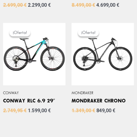
2.699,00
€
2.299,00
€
8.499,00
€
4.699,00
€
EL
EL
EL
EL
PRECIO
PRECIO
PRECIO
PRECIO
¡Oferta!
¡Oferta!
¡Oferta!
¡Oferta!
ORIGINAL
ACTUAL
ORIGINAL
ACTUAL
ERA:
ES:
ERA:
ES:
2.749,95 €.
1.599,00 €.
1.349,00 €.
849,00 €.
CONWAY
MONDRAKER
CONWAY RLC 6.9 29″
MONDRAKER CHRONO
2.749,95
€
1.599,00
€
1.349,00
€
849,00
€