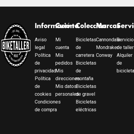
Información
Cuenta
Colección
Marcas
Servi
Aviso
Mi
Bicicletas
Cannondale
Servicio
legal
cuenta
de
Mondraker
de taller
Política
Mis
carretera
Conway
Alquiler
de
pedidos
Bicicletas
de
privacidad
Mis
de
biciclet
Política
direcciones
montaña
de
Mis datos
Bicicletas
cookies
personales
de gravel
Condiciones
Bicicletas
de compra
eléctricas