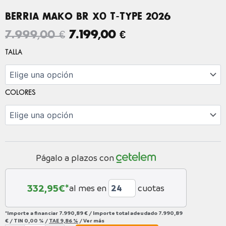
BERRIA MAKO BR X0 T-TYPE 2026
EL
EL
7.999,00
€
7.199,00
€
PRECIO
PRECIO
BERRIA
TALLA
MAKO
ORIGINAL
ACTUAL
BR
ERA:
ES:
X0
7.999,00 €.
7.199,00 €.
T-
COLORES
TYPE
2026
cantidad
Págalo a plazos con
332,95
€*
al mes en
cuotas
*Importe a financiar
7.990,89 €
/
Importe total adeudado
7.990,89
€
/
TIN
0,00 %
/
TAE
9,86 %
/
Ver más