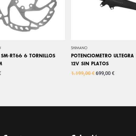
O
SHIMANO
 SM-RT66 6 TORNILLOS
POTENCIOMETRO ULTEGRA 
M
12V SIN PLATOS
€
1.199,00
€
699,00
€