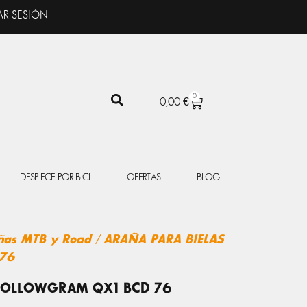
AR SESIÓN
0
CARRITO
0,00
€
DESPIECE POR BICI
OFERTAS
BLOG
ñas MTB y Road
/ ARAÑA PARA BIELAS
76
 HOLLOWGRAM QX1 BCD 76