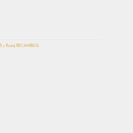
RECIO
CTUAL
:
9,99 €.
B y Road
,
RECAMBIOS