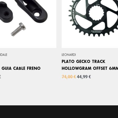
74,00 €.
44,99 €.
DALE
LEONARDI
PLATO GECKO TRACK
 GUIA CABLE FRENO
HOLLOWGRAM OFFSET 6M
€
74,00
€
44,99
€