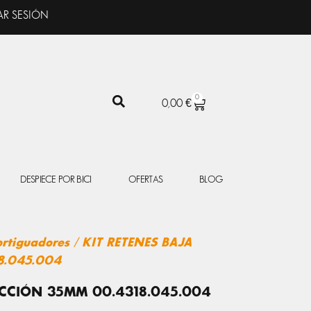
AR SESIÓN
0
CARRITO
0,00
€
DESPIECE POR BICI
OFERTAS
BLOG
rtiguadores
/ KIT RETENES BAJA
8.045.004
ICCIÓN 35MM 00.4318.045.004