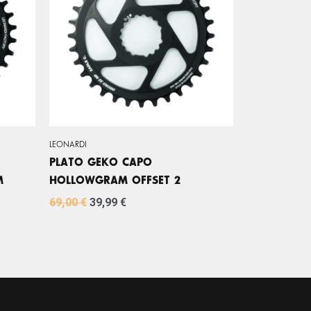
69,00 €.
39,99 €.
LEONARDI
PLATO GEKO CAPO
M
HOLLOWGRAM OFFSET 2
69,00
€
39,99
€