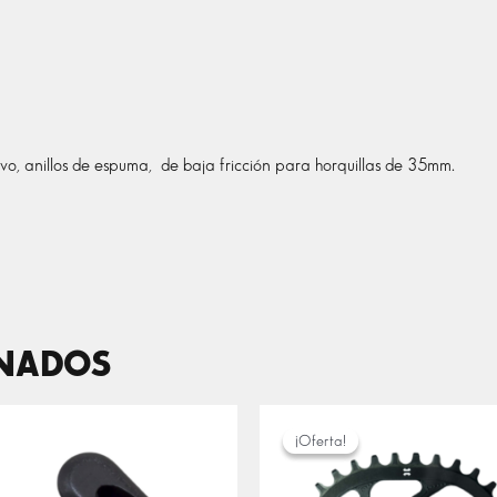
lvo, anillos de espuma, de baja fricción para horquillas de 35mm.
ONADOS
EL
EL
PRECIO
PRECIO
¡Oferta!
¡Oferta!
ORIGINAL
ACTUAL
ERA:
ES: