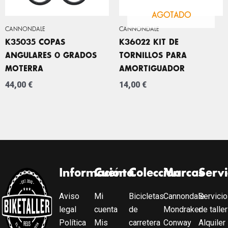
AGOTADO
CANNONDALE
CANNONDALE
K35035 COPAS
K36022 KIT DE
ANGULARES 0 GRADOS
TORNILLOS PARA
MOTERRA
AMORTIGUADOR
44,00
€
14,00
€
Información
Cuenta
Colección
Marcas
Servi
Aviso
Mi
Bicicletas
Cannondale
Servicio
legal
cuenta
de
Mondraker
de taller
Política
Mis
carretera
Conway
Alquiler