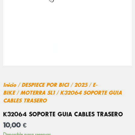
Inicio
/
DESPIECE POR BICI
/
2025
/
E-
BIKE
/
MOTERRA SL1
/ K32064 SOPORTE GUIA
CABLES TRASERO
K32064 SOPORTE GUIA CABLES TRASERO
10,00
€
K32064
Disponible para reservar.