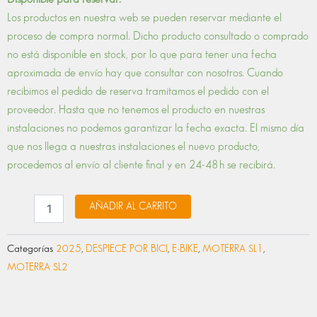
SOPORTE
Los productos en nuestra web se pueden reservar mediante el
GUIA
proceso de compra normal. Dicho producto consultado o comprado
CABLES
TRASERO
no está disponible en stock, por lo que para tener una fecha
cantidad
aproximada de envío hay que consultar con nosotros. Cuando
recibimos el pedido de reserva tramitamos el pedido con el
proveedor. Hasta que no tenemos el producto en nuestras
instalaciones no podemos garantizar la fecha exacta. El mismo día
que nos llega a nuestras instalaciones el nuevo producto,
procedemos al envío al cliente final y en 24-48 h se recibirá.
AÑADIR AL CARRITO
Categorías
2025
,
DESPIECE POR BICI
,
E-BIKE
,
MOTERRA SL1
,
MOTERRA SL2