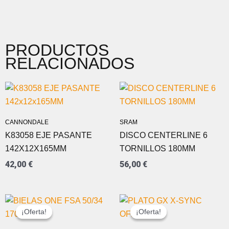
PRODUCTOS
RELACIONADOS
CANNONDALE
SRAM
K83058 EJE PASANTE
DISCO CENTERLINE 6
142X12X165MM
TORNILLOS 180MM
42,00
€
56,00
€
EL
EL
EL
EL
PRECIO
PRECIO
PRECIO
PRECIO
¡Oferta!
¡Oferta!
¡Oferta!
¡Oferta!
ORIGINAL
ACTUAL
ORIGINAL
ACTUAL