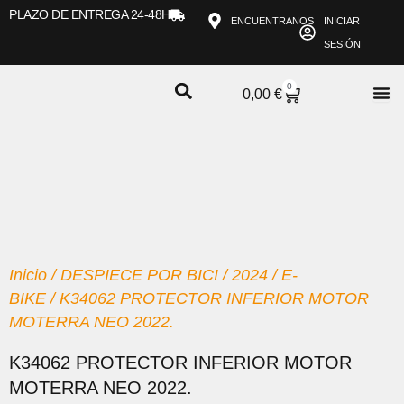
Ir
PLAZO DE ENTREGA 24-48H
ENCUENTRANOS
INICIAR
al
SESIÓN
contenido
0
CARRITO
0,00
€
Inicio
/
DESPIECE POR BICI
/
2024
/
E-
BIKE
/ K34062 PROTECTOR INFERIOR MOTOR
MOTERRA NEO 2022.
K34062 PROTECTOR INFERIOR MOTOR
MOTERRA NEO 2022.