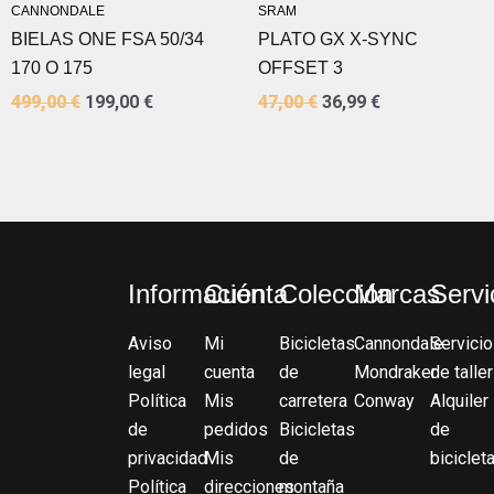
ERA:
ES:
ERA:
ES:
CANNONDALE
SRAM
499,00 €.
199,00 €.
47,00 €.
36,99 €.
BIELAS ONE FSA 50/34
PLATO GX X-SYNC
170 O 175
OFFSET 3
499,00
€
199,00
€
47,00
€
36,99
€
Información
Cuenta
Colección
Marcas
Servi
Aviso
Mi
Bicicletas
Cannondale
Servicio
legal
cuenta
de
Mondraker
de taller
Política
Mis
carretera
Conway
Alquiler
de
pedidos
Bicicletas
de
privacidad
Mis
de
biciclet
Política
direcciones
montaña