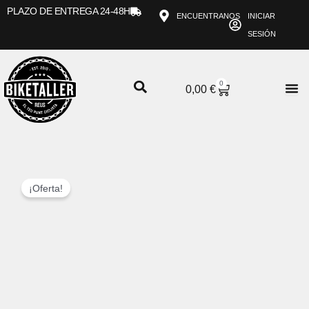
Ir
PLAZO DE ENTREGA 24-48H
ENCUENTRANOS
INICIAR
al
SESIÓN
contenido
0
CARRITO
0,00
€
¡Oferta!