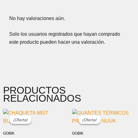
No hay valoraciones aún.
Solo los usuarios registrados que hayan comprado
este producto pueden hacer una valoración.
PRODUCTOS
RELACIONADOS
EL
EL
EL
EL
PRECIO
PRECIO
PRECIO
PRECIO
¡Oferta!
¡Oferta!
¡Oferta!
¡Oferta!
ORIGINAL
ACTUAL
ORIGINAL
ACTUAL
ERA:
ES:
ERA:
ES:
GOBIK
GOBIK
125,00 €.
95,00 €.
59,00 €.
44,00 €.