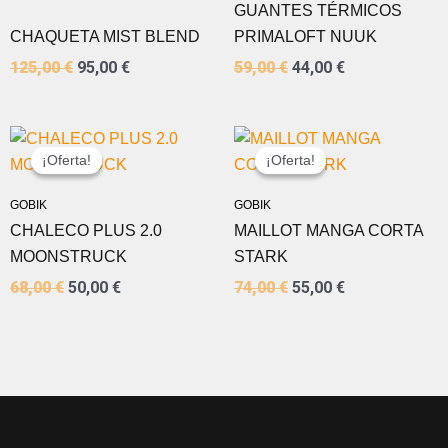
GUANTES TÉRMICOS
CHAQUETA MIST BLEND
PRIMALOFT NUUK
125,00
€
95,00
€
59,00
€
44,00
€
EL
EL
EL
EL
PRECIO
PRECIO
PRECIO
PRECIO
¡Oferta!
¡Oferta!
¡Oferta!
¡Oferta!
ORIGINAL
ACTUAL
ORIGINAL
ACTUAL
ERA:
ES:
ERA:
ES:
GOBIK
GOBIK
68,00 €.
50,00 €.
74,00 €.
55,00 €.
CHALECO PLUS 2.0
MAILLOT MANGA CORTA
MOONSTRUCK
STARK
68,00
€
50,00
€
74,00
€
55,00
€