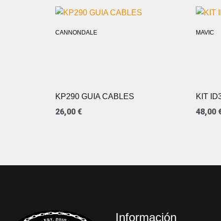
CANNONDALE
MAVIC
KP290 GUIA CABLES
KIT I
26,00
€
48,00
Información