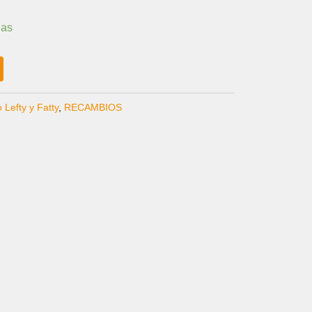
CIO
ias
UAL
9 €.
Lefty y Fatty
,
RECAMBIOS