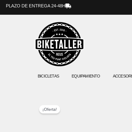
Ir
PLAZO DE ENTREGA 24-48H
al
contenido
BICICLETAS
EQUIPAMIENTO
ACCESOR
¡Oferta!