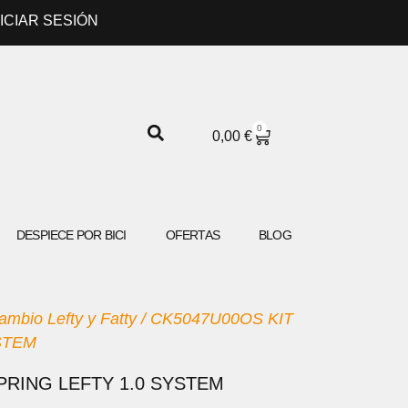
NICIAR SESIÓN
0
CARRITO
0,00
€
DESPIECE POR BICI
OFERTAS
BLOG
mbio Lefty y Fatty
/ CK5047U00OS KIT
STEM
PRING LEFTY 1.0 SYSTEM