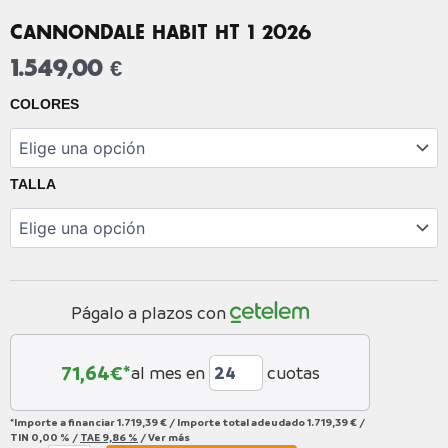
CANNONDALE HABIT HT 1 2026
1.549,00
€
CANNONDALE
COLORES
HABIT
HT
1
2026
TALLA
cantidad
Págalo a plazos con
71,64
€*
al mes en
cuotas
*Importe a financiar
1.719,39 €
/
Importe total adeudado
1.719,39 €
/
TIN
0,00 %
/
TAE
9,86 %
/
Ver más