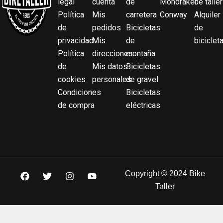
legal
cuenta
de
Mondraker
de taller
Política
Mis
carretera
Conway
Alquiler
de
pedidos
Bicicletas
de
privacidad
Mis
de
biciclet
Política
direcciones
montaña
de
Mis datos
Bicicletas
cookies
personales
de gravel
Condiciones
Bicicletas
de compra
eléctricas
F
T
I
Y
Copyright © 2024 Bike
a
w
n
o
Taller
c
i
s
u
e
t
t
t
b
t
a
u
o
e
g
b