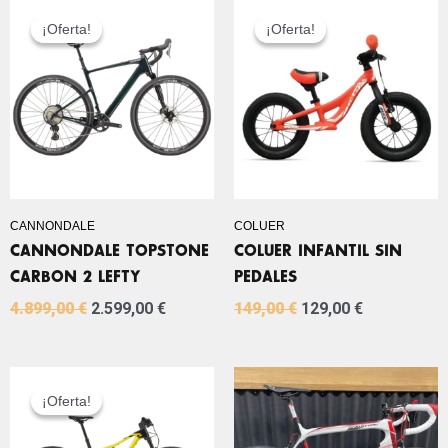
EL
EL
EL
EL
PRECIO
PRECIO
PRECIO
PRECIO
¡Oferta!
¡Oferta!
¡Oferta!
¡Oferta!
ORIGINAL
ACTUAL
ORIGINAL
ACTUAL
ERA:
ES:
ERA:
ES:
4.899,00 €.
2.599,00 €.
149,00 €.
129,00 €.
CANNONDALE
COLUER
CANNONDALE TOPSTONE
COLUER INFANTIL SIN
CARBON 2 LEFTY
PEDALES
4.899,00
€
2.599,00
€
149,00
€
129,00
€
EL
EL
PRECIO
PRECIO
¡Oferta!
¡Oferta!
ORIGINAL
ACTUAL
ERA:
ES: