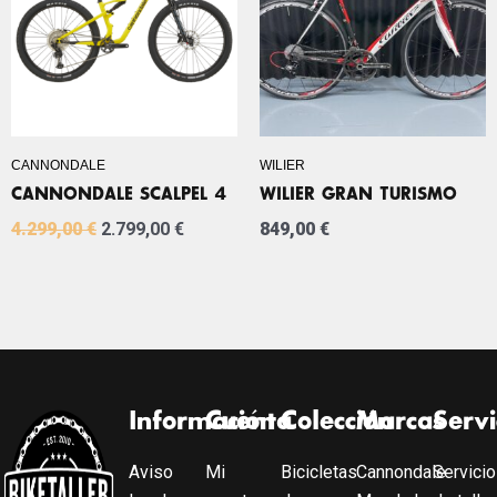
4.299,00 €.
2.799,00 €.
CANNONDALE
WILIER
CANNONDALE SCALPEL 4
WILIER GRAN TURISMO
4.299,00
€
2.799,00
€
849,00
€
Información
Cuenta
Colección
Marcas
Servi
Aviso
Mi
Bicicletas
Cannondale
Servicio