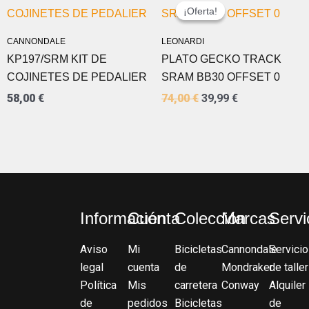
PRECIO
PRECIO
¡Oferta!
¡Oferta!
ORIGINAL
ACTUAL
ERA:
ES:
CANNONDALE
LEONARDI
74,00 €.
39,99 €.
KP197/SRM KIT DE
PLATO GECKO TRACK
COJINETES DE PEDALIER
SRAM BB30 OFFSET 0
58,00
€
74,00
€
39,99
€
Información
Cuenta
Colección
Marcas
Servi
Aviso
Mi
Bicicletas
Cannondale
Servicio
legal
cuenta
de
Mondraker
de taller
Política
Mis
carretera
Conway
Alquiler
de
pedidos
Bicicletas
de