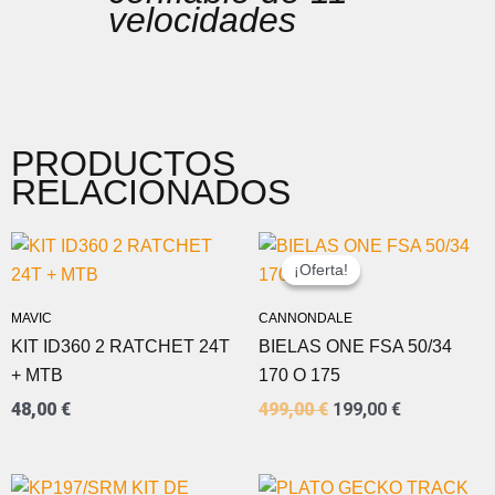
velocidades
PRODUCTOS
RELACIONADOS
EL
EL
PRECIO
PRECIO
¡Oferta!
¡Oferta!
ORIGINAL
ACTUAL
ERA:
ES:
MAVIC
CANNONDALE
499,00 €.
199,00 €.
KIT ID360 2 RATCHET 24T
BIELAS ONE FSA 50/34
+ MTB
170 O 175
48,00
€
499,00
€
199,00
€
EL
EL