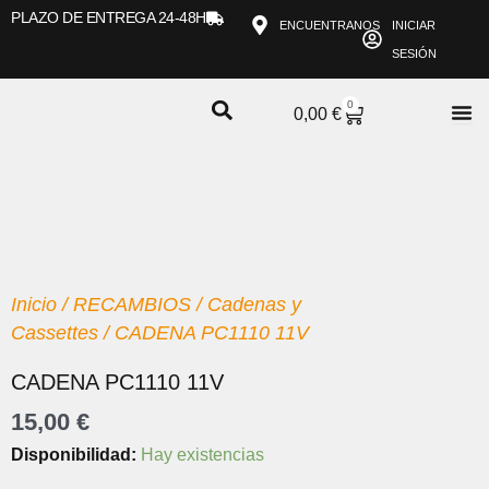
Ir
PLAZO DE ENTREGA 24-48H
ENCUENTRANOS
INICIAR
al
SESIÓN
contenido
0
CARRITO
0,00
€
Inicio
/
RECAMBIOS
/
Cadenas y
Cassettes
/ CADENA PC1110 11V
CADENA PC1110 11V
15,00
€
CADENA
Disponibilidad:
Hay existencias
PC1110